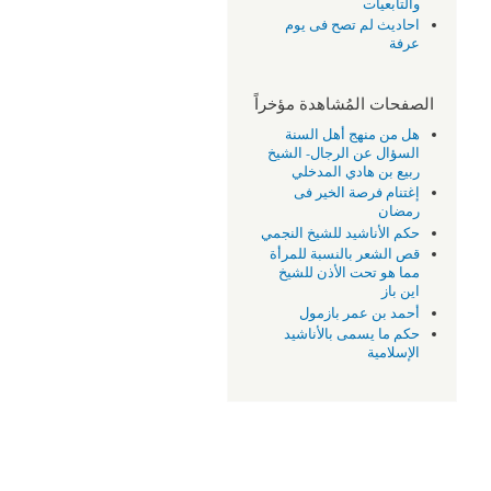
والتابعيات
احاديث لم تصح فى يوم
عرفة
الصفحات المُشاهدة مؤخراً
هل من منهج أهل السنة
السؤال عن الرجال- الشيخ
ربيع بن هادي المدخلي
إغتنام فرصة الخير فى
رمضان
حكم الأناشيد للشيخ النجمي
قص الشعر بالنسبة للمرأة
مما هو تحت الأذن للشيخ
اين باز
أحمد بن عمر بازمول
حكم ما يسمى بالأناشيد
الإسلامية