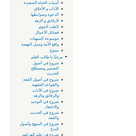
أسباب الحياة السعيدة
الآداب و الأخلاق
الدعوة وضوابطها
الرقائق و الزهد
الطب النبوي
فضائل الأعمال
موسوعة المنهيات
واقع الأمة وسبل النهضة
متنوع
مرحبًا يا طالب العلم
شروح في أصول
التفسير ومصطلح
الحديث
شروح في أصول الفقه
والقواعد الفقهية
شروح في الآداب
والرقائق والزهد
شروح في التوحيد
والاعتقاد
شروح في الحديث
والفقه
شروح في المنهج وأصول
البدع
شروح في علم الفرائض