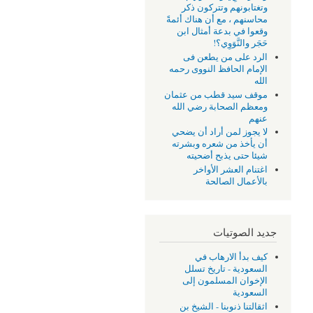
وتغتابونهم وتتركون ذكر
محاسنهم ، مع أن هناك أئمةً
وقعوا في بدعة أمثال ابن
حَجَر والنَّوَوِي؟!
الرد على من يطعن فى
الإمام الحافظ النووى رحمه
الله
موقف سيد قطب من عثمان
ومعظم الصحابة رضي الله
عنهم
لا يجوز لمن أراد أن يضحي
أن يأخذ من شعره وبشرته
شيئا حتى يذبح أضحيته
اغتنام العشر الأواخر
بالأعمال الصالحة
جديد الصوتيات
كيف بدأ الارهاب في
السعودية - تاريخ تسلل
الإخوان المسلمون إلى
السعودية
اثقالتنا ذنوبنا - الشيخ بن