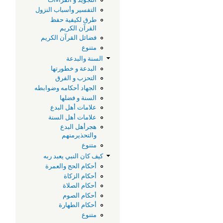
التفسير وأسباب النزول
طرق لكيفية حفظ
القرآن الكريم
فضائل القرآن الكريم
متنوع
السنة والبدعة
البدعة و خطورتها
التحزب و الفرق
الجهاد أحكامه وضوابطه
السنة و فضلها
علامات أهل البدع
علامات أهل السنة
هجرأهل البدع
والتحذيرمنهم
متنوع
كيف كان النبي يعبد ربه
أحكام الحج والعمرة
أحكام الزكاة
أحكام الصلاة
أحكام الصوم
أحكام الطهارة
متنوع