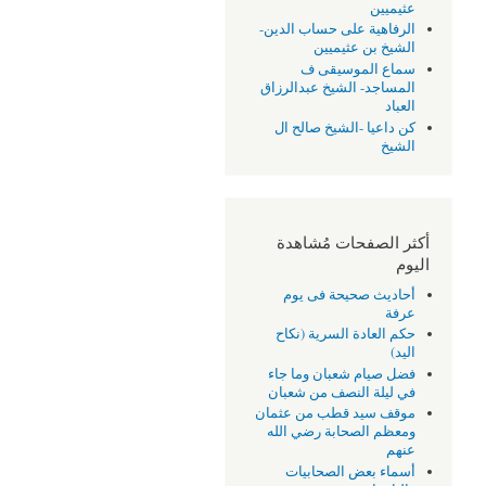
عثيميين
الرفاهية على حساب الدين-
الشيخ بن عثيميين
سماع الموسيقى ف
المساجد- الشيخ عبدالرزاق
العباد
كن داعيا -الشيخ صالح ال
الشيخ
أكثر الصفحات مُشاهدة
اليوم
أحاديث صحيحة فى يوم
عرفة
حكم العادة السرية (نكاح
اليد)
فضل صيام شعبان وما جاء
في ليلة النصف من شعبان
موقف سيد قطب من عثمان
ومعظم الصحابة رضي الله
عنهم
أسماء بعض الصحابيات