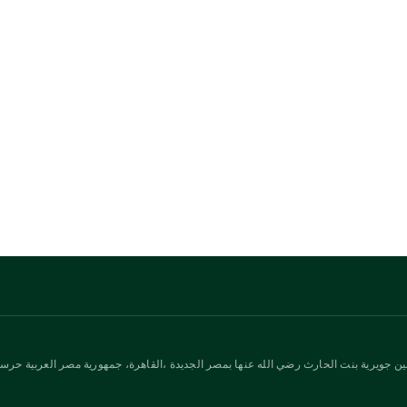
ن جويرية بنت الحارث رضي الله عنها بمصر الجديدة ،القاهرة، جمهورية مصر العربية حرسها