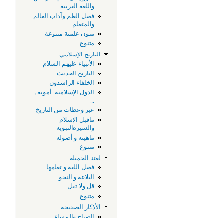
واللغة العربية
فضل العلم وآداب العالم
والمتعلم
متون علمية متنوعة
متنوع
التاريخ الإسلامي
الأنبياء عليهم السلام
التاريخ الحديث
الخلفاء الراشدون
الدول الإسلامية: أموية ,
...
عبر وعظات من التاريخ
ماقبل الإسلام
والسيرةالنبوية
ماهيته و أصوله
متنوع
لغتنا الجميلة
فضل اللغة و تعلمها
البلاغة و النحو
قل ولا تقل
متنوع
الأذكار الصحيحة
الصباح والمساء