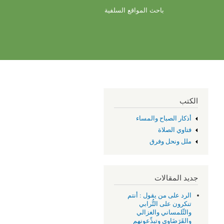
باحث المواقع السلفية
الكتب
أذكار الصباح والمساء
فتاوي الصلاة
ملل ونحل وفرق
جديد المقالات
الرد على من يقول : أنتم
تنكرون على التُّرابي
والتِّلمساني والغزالي
والقَرَضَاوِي وتبدِّعونهم