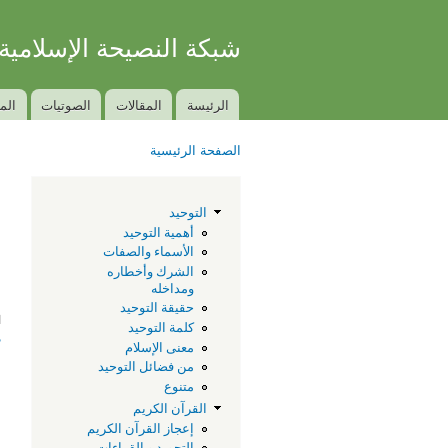
شبكة النصيحة الإسلامية
الكتاب والسنة بفهم سلف الأمة
الرئيسة
المقالات
الصوتيات
الم
Main menu
الصفحة الرئيسية
You are here
ا
التوحيد
أهمية التوحيد
الأسماء والصفات
الشرك وأخطاره
ومداخله
حقيقة التوحيد
ا
كلمة التوحيد
م
معنى الإسلام
من فضائل التوحيد
متنوع
القرآن الكريم
إعجاز القرآن الكريم
التجويد و القراءات