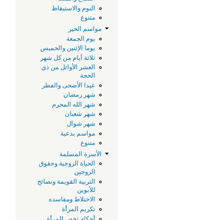
النوم والاستيقاظ
متنوع
مواسم الخير
يوم الجمعة
يوما الإثنين والخميس
ثلاثة أيام من كل شهر
العشر الأوائل من ذي
الحجة
عيدا الأضحى والفطر
شهر رمضان
شهر الله المحرم
شهر شعبان
شهر شوال
مواسم بدعية
متنوع
الأسرة المسلمة
الحياة الزوجية وحقوق
الزوجين
التربية القويمة ونصائح
للأبوين
الاختلاط ومفاسده
تكريم المرأة
أحكام تخص المرأة