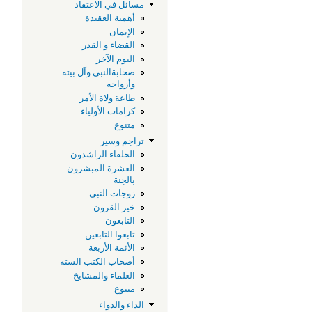
مسائل في الاعتقاد
أهمية العقيدة
الإيمان
القضاء و القدر
اليوم الآخر
صحابةالنبي وآل بيته
وأزواجه
طاعة ولاة الأمر
كرامات الأولياء
متنوع
تراجم وسير
الخلفاء الراشدون
العشرة المبشرون
بالجنة
زوجات النبي
خير القرون
التابعون
تابعوا التابعين
الأئمة الأربعة
أصحاب الكتب الستة
العلماء والمشايخ
متنوع
الداء والدواء