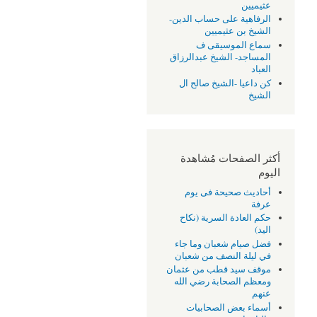
عثيميين
الرفاهية على حساب الدين-
الشيخ بن عثيميين
سماع الموسيقى ف
المساجد- الشيخ عبدالرزاق
العباد
كن داعيا -الشيخ صالح ال
الشيخ
أكثر الصفحات مُشاهدة
اليوم
أحاديث صحيحة فى يوم
عرفة
حكم العادة السرية (نكاح
اليد)
فضل صيام شعبان وما جاء
في ليلة النصف من شعبان
موقف سيد قطب من عثمان
ومعظم الصحابة رضي الله
عنهم
أسماء بعض الصحابيات