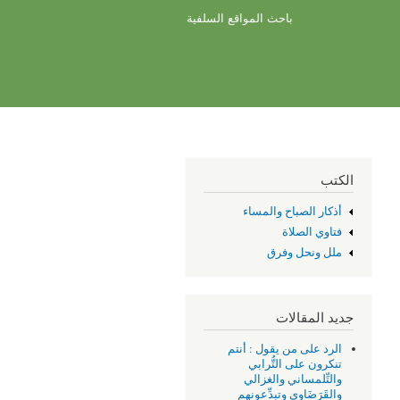
باحث المواقع السلفية
الكتب
أذكار الصباح والمساء
فتاوي الصلاة
ملل ونحل وفرق
جديد المقالات
الرد على من يقول : أنتم
تنكرون على التُّرابي
والتِّلمساني والغزالي
والقَرَضَاوِي وتبدِّعونهم