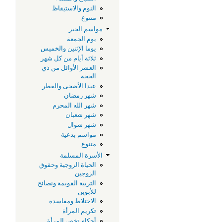
النوم والاستيقاظ
متنوع
مواسم الخير
يوم الجمعة
يوما الإثنين والخميس
ثلاثة أيام من كل شهر
العشر الأوائل من ذي
الحجة
عيدا الأضحى والفطر
شهر رمضان
شهر الله المحرم
شهر شعبان
شهر شوال
مواسم بدعية
متنوع
الأسرة المسلمة
الحياة الزوجية وحقوق
الزوجين
التربية القويمة ونصائح
للأبوين
الاختلاط ومفاسده
تكريم المرأة
أحكام تخص المرأة