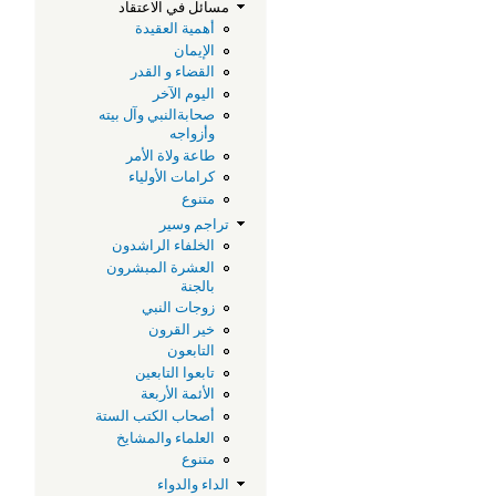
مسائل في الاعتقاد
أهمية العقيدة
الإيمان
القضاء و القدر
اليوم الآخر
صحابةالنبي وآل بيته
وأزواجه
طاعة ولاة الأمر
كرامات الأولياء
متنوع
تراجم وسير
الخلفاء الراشدون
العشرة المبشرون
بالجنة
زوجات النبي
خير القرون
التابعون
تابعوا التابعين
الأئمة الأربعة
أصحاب الكتب الستة
العلماء والمشايخ
متنوع
الداء والدواء