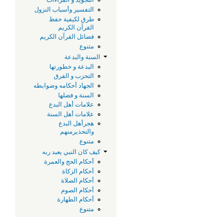
التفسير وأسباب النزول
طرق لكيفية حفظ
القرآن الكريم
فضائل القرآن الكريم
متنوع
السنة والبدعة
البدعة و خطورتها
التحزب و الفرق
الجهاد أحكامه وضوابطه
السنة و فضلها
علامات أهل البدع
علامات أهل السنة
هجرأهل البدع
والتحذيرمنهم
متنوع
كيف كان النبي يعبد ربه
أحكام الحج والعمرة
أحكام الزكاة
أحكام الصلاة
أحكام الصوم
أحكام الطهارة
متنوع