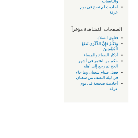
والتابعيات
احاديث لم تصح فى يوم
عرفة
الصفحات المُشاهدة مؤخراً
فتاوي الصلاة
وَذَكِّـرْ فَإِنَّ الذِّكْرَى تَنفَعُ
الْمُؤْمِنِينَ
أذكار الصباح والمساء
حكم من اعتمر فى أشهر
الحج ثم رجع إلى أهله
فضل صيام شعبان وما جاء
في ليلة النصف من شعبان
أحاديث صحيحة فى يوم
عرفة