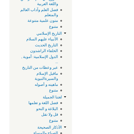
واللغة العربية
فضل العلم وآداب العالم
والمتعلم
متون علمية متنوعة
متنوع
التاريخ الإسلامي
الأنبياء عليهم السلام
التاريخ الحديث
الخلفاء الراشدون
الدول الإسلامية: أموية ,
...
عبر وعظات من التاريخ
ماقبل الإسلام
والسيرةالنبوية
ماهيته و أصوله
متنوع
لغتنا الجميلة
فضل اللغة و تعلمها
البلاغة و النحو
قل ولا تقل
متنوع
الأذكار الصحيحة
الصباح والمساء