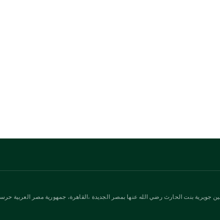
ن جويرية بنت الحارث رضي الله عنها بمصر الجديدة ،القاهرة، جمهورية مصر العربية حرسها