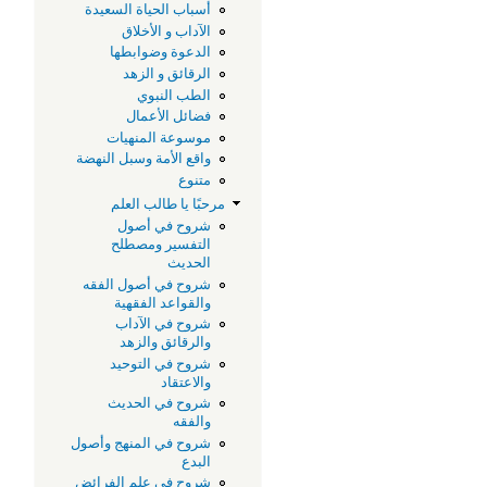
أسباب الحياة السعيدة
الآداب و الأخلاق
الدعوة وضوابطها
الرقائق و الزهد
الطب النبوي
فضائل الأعمال
موسوعة المنهيات
واقع الأمة وسبل النهضة
متنوع
مرحبًا يا طالب العلم
شروح في أصول
التفسير ومصطلح
الحديث
شروح في أصول الفقه
والقواعد الفقهية
شروح في الآداب
والرقائق والزهد
شروح في التوحيد
والاعتقاد
شروح في الحديث
والفقه
شروح في المنهج وأصول
البدع
شروح في علم الفرائض