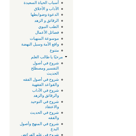
أسباب الحياة السعيدة
الآداب و الأخلاق
الدعوة وضوابطها
الرقائق و الزهد
الطب النبوي
فضائل الأعمال
موسوعة المنهيات
واقع الأمة وسبل النهضة
متنوع
مرحبًا يا طالب العلم
شروح في أصول
التفسير ومصطلح
الحديث
شروح في أصول الفقه
والقواعد الفقهية
شروح في الآداب
والرقائق والزهد
شروح في التوحيد
والاعتقاد
شروح في الحديث
والفقه
شروح في المنهج وأصول
البدع
شروح في علم الفرائض