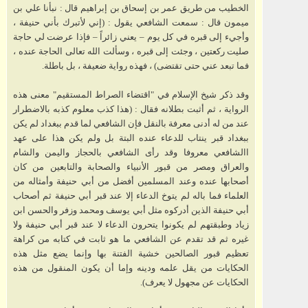
الخطيب من طريق عمر بن إسحاق بن إبراهيم قال : نبأنا علي بن
ميمون قال : سمعت الشافعي يقول : (إني لأتبرك بأني حنيفة ،
وأجيء إلى قبره في كل يوم – يعني زائراً – فإذا عرضت لي حاجة
صليت ركعتين ، وجئت إلى قبره ، وسألت الله تعالى الحاجة عنده ،
فما تبعد عني حتى تقتضى) ، فهذه رواية ضعيفة ، بل باطلة.
وقد ذكر شيخ الإسلام في "اقتضاء الصراط المستقيم" معنى هذه
الرواية ، ثم أثبت بطلانه فقال : (هذا كذب معلوم كذبه بالاضطرار
عند من له أدنى معرفة بالنقل فإن الشافعي لما قدم ببغداد لم يكن
ببغداد قبر ينتاب للدعاء عنده البتة بل ولم يكن هذا على عهد
االشافعي معروفا وقد رأى الشافعي بالحجاز واليمن والشام
والعراق ومصر من قبور الأنبياء والصحابة والتابعين من كان
أصحابها عنده وعند المسلمين أفضل من أبي حنيفة وأمثاله من
العلماء فما باله لم يتوخ الدعاء إلا عند قبر أبي حنيفة ثم أصحاب
أبي حنيفة الذين أدركوه مثل أبي يوسف ومحمد وزفر والحسن ابن
زياد وطبقتهم لم يكونوا يتحرون الدعاء لا عند قبر أبي حنيفة ولا
غيره ثم قد تقدم عن الشافعي ما هو ثابت في كتابه من كراهة
تعظيم قبور الصالحين خشية الفتنة بها وإنما يضع مثل هذه
الحكايات من يقل علمه ودينه وإما أن يكون المنقول من هذه
الحكايات عن مجهول لا يعرف).