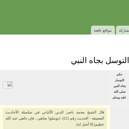
Skip to
Secondary menu
main
content
شاركة
مواقع نافعة
لتوسل بجاه النبي
حكم
التوسل
بجاه النبي
صلى الله
عليه وسلم
قال الشيخ محمد ناصر الدين الألباني في سلسلة الأحاديث
الضعيفة - الحديث رقم (22): (توسلوا بجاهي ، فإن جاهي عند الله
عظيم) (لا أصل له):