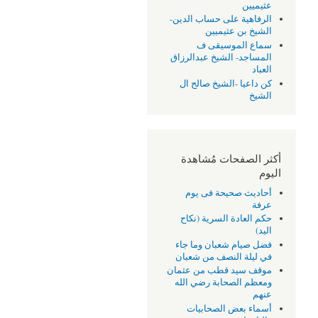
عثيميين
الرفاهية على حساب الدين-
الشيخ بن عثيميين
سماع الموسيقى ف
المساجد- الشيخ عبدالرزاق
العباد
كن داعيا -الشيخ صالح ال
الشيخ
أكثر الصفحات مُشاهدة
اليوم
أحاديث صحيحة فى يوم
عرفة
حكم العادة السرية (نكاح
اليد)
فضل صيام شعبان وما جاء
في ليلة النصف من شعبان
موقف سيد قطب من عثمان
ومعظم الصحابة رضي الله
عنهم
أسماء بعض الصحابيات