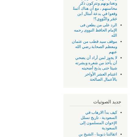
وتغتابونهم وتتركون ذكر
محاسنهم ، مع أن هناك أئمةً
وقعوا في بدعة أمثال ابن
حَجَر والنَّوَوِي؟!
الرد على من يطعن فى
الإمام الحافظ النووى رحمه
الله
موقف سيد قطب من عثمان
ومعظم الصحابة رضي الله
عنهم
لا يجوز لمن أراد أن يضحي
أن يأخذ من شعره وبشرته
شيئا حتى يذبح أضحيته
اغتنام العشر الأواخر
بالأعمال الصالحة
جديد الصوتيات
كيف بدأ الارهاب في
السعودية - تاريخ تسلل
الإخوان المسلمون إلى
السعودية
اثقالتنا ذنوبنا - الشيخ بن