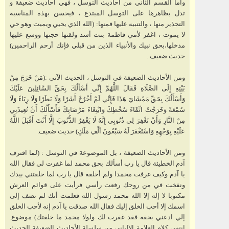
وأما القسم الثاني من أحاديث التوسل ، فهي أحاديث ضعيفة و
تدل بظاهرها على التوسل المبتدع ، فيحسن بهذه المناسبة
التحذير منها ، والتنبيه عليها فمنها: (الله الذي يحيي ويميت وهو حي
لا يموت ، اغفر لأمي فاطمة بنت أسد ولقنها حجتها ووسع عليها
مدخلها،بحق نبيك والأنبياء الذين من قبلي فإنك أرحم الراحمين)
حديث ضعيف .
ومن الأحاديث الضعيفة في التوسل ، الحديث الآتي :(مَنْ خَرَجَ مِنْ
بَيْتِهِ إِلَى الصَّلَاةِ فَقَالَ اللَّهُمَّ إِنِّي أَسْأَلُكَ بِحَقِّ السَّائِلِينَ عَلَيْكَ
وَأَسْأَلُكَ بِحَقِّ مَمْشَايَ هَذَا فَإِنِّي لَمْ أَخْرُجْ أَشَرًا وَلَا بَطَرًا وَلَا رِيَاءً وَلَا
سُمْعَةً وَخَرَجْتُ اتِّقَاءَ سُخْطِكَ وَابْتِغَاءَ مَرْضَاتِكَ فَأَسْأَلُكَ أَنْ تُعِيذَنِي
مِنْ النَّارِ وَأَنْ تَغْفِرَ لِي ذُنُوبِي إِنَّهُ لَا يَغْفِرُ الذُّنُوبَ إِلَّا أَنْتَ أَقْبَلَ اللَّهُ
عَلَيْهِ بِوَجْهِهِ وَاسْتَغْفَرَ لَهُ سَبْعُونَ أَلْفِ مَلَكٍ) حديث ضعيف.
ومن الأحاديث الضعيفة ، بل الموضوعة في التوسل : (لما اقترف
آدم الخطيئة قال يا رب أسألك بحق محمد لما غفرت لي فقال الله
يا آدم وكيف عرفت محمدا ولم أخلقه قال يا رب لما خلقتني بيدك
ونفخت في من روحك رفعت رأسي فرأيت على قوائم العرش
مكتوبا لا إله إلا الله محمد رسول الله فعلمت أنك لم تضف إلى
اسمك إلا أحب الخلق إليك فقال الله صدقت يا آدم إنه لأحب الخلق
إلي ادعني بحقه فقد غفرت لك ولولا محمد ما خلقتك) موضوع.
انتهى كلام العلامة الالباني من سلسلة الأحاديث الضعيفة الحديث