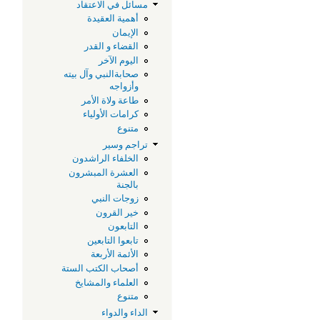
مسائل في الاعتقاد
أهمية العقيدة
الإيمان
القضاء و القدر
اليوم الآخر
صحابةالنبي وآل بيته
وأزواجه
طاعة ولاة الأمر
كرامات الأولياء
متنوع
تراجم وسير
الخلفاء الراشدون
العشرة المبشرون
بالجنة
زوجات النبي
خير القرون
التابعون
تابعوا التابعين
الأئمة الأربعة
أصحاب الكتب الستة
العلماء والمشايخ
متنوع
الداء والدواء