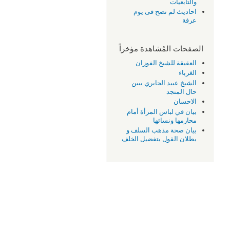
والتابعيات
احاديث لم تصح فى يوم
عرفة
الصفحات المُشاهدة مؤخراً
العقيقة للشيخ الفوزان
الغرباء
الشيخ عبيد الجابري يبين
حال المنجد
الاحسان
بيان في لباس المرأة أمام
محارمها ونسائها
بيان صحة مذهب السلف و
بطلان القول بتفضيل الخلف