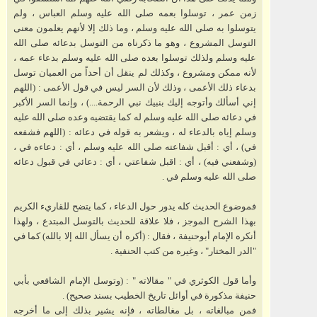
زمن عمر ، توسلوا بعمه صلى الله عليه وسلم العباس ، ولم
يتوسلوا به صلى الله عليه وسلم ، وما ذلك إلا لأنهم يعلمون معنى
التوسل المشروع ، وهو ما ذكرناه من التوسل بدعائه صلى الله
عليه وسلم ولذلك توسلوا بعده صلى الله عليه وسلم بدعاء عمه ،
لأنه ممكن ومشروع ، وكذلك لم ينقل أن أحداً من العميان توسل
بدعاء ذلك الأعمى ، وذلك لأن السر ليس في قول الأعمى : (اللهم
إني أسألك وأتوجه إليك بنبيك نبي الرحمة....) ، وإنما السر الأكبر
في دعائه صلى الله عليه وسلم له كما يقتضيه وعده صلى الله عليه
وسلم إياه بالدعاء له ، ويشعر به قوله في دعائه : (اللهم فشفعه
في) ، أي : أقبل شفاعته صلى الله عليه وسلم ، أي : دعاءه في ،
(وشفعني فيه) ، أي : اقبل شفاعتي ، أي : دعائي في قبول دعائه
صلى الله عليه وسلم في .
فموضوع الحديث كله يدور حول الدعاء ، كما يتضح للقاريء الكريم
بهذا الشرح الموجز ، فلا علاقة للحديث بالتوسل المبتدع ، ولهذا
أنكره الإمام أبوحنيفة ، فقال : (أكره أن يسأل الله إلا بالله) كما في
"الدر المختار" ، وغيره من كتب الحنفية .
وأما قول الكوثري في " مقالاته " : (وتوسل الإمام الشافعي بأبي
حنيفة مذكورة في أوائل تاريخ الخطيب بسند صحيح) .
فمن مبالغاته ، بل مغالطاته ، فإنه يشير بذلك إلى ما أخرجه