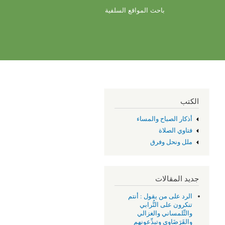
باحث المواقع السلفية
الكتب
أذكار الصباح والمساء
فتاوي الصلاة
ملل ونحل وفرق
جديد المقالات
الرد على من يقول : أنتم
تنكرون على التُّرابي
والتِّلمساني والغزالي
والقَرَضَاوِي وتبدِّعونهم