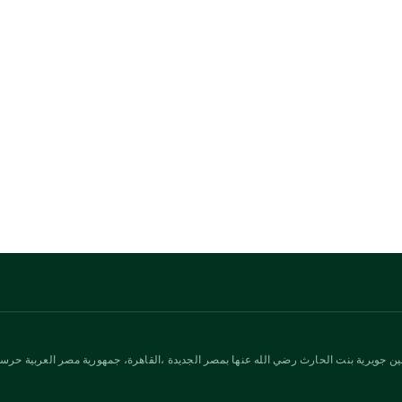
ن جويرية بنت الحارث رضي الله عنها بمصر الجديدة ،القاهرة، جمهورية مصر العربية حرسها