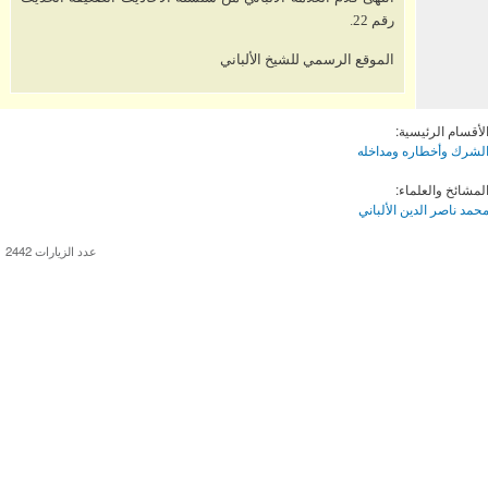
رقم 22.
الموقع الرسمي للشيخ الألباني
لأقسام الرئيسية:
لشرك وأخطاره ومداخله
لمشائخ والعلماء:
حمد ناصر الدين الألباني
عدد الزيارات 2442