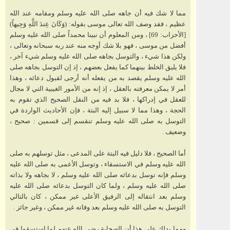
مما لا شك فيه أن جاهه صلى الله عليه وسلم ومقامه عند الله
عظيم ، فقد وصف الله تعالى موسى بقوله: (وَكَانَ عِندَ اللَّهِ وَجِيهاً)
[الأحزاب: 69] ، ومن المعلوم أن نبينا محمداً صلى الله عليه وسلم
أفضل من موسى ، فهو بلا شك أوجه منه عند ربه سبحانه وتعالى ،
ولكن هذا شيء ، والتوسل بجاهه صلى الله عليه وسلم شيء آخر ،
فلا يليق الخلط بينهما كما يفعل بعضهم ، إذ إن التوسل بجاهه صلى
الله عليه وسلم يقصد به من يفعله أنه أرجى لقبول دعائه ، وهذا
أمر لا يمكن معرفته بالعقل ، إذ إنه من الأمور الغيبية التي لا مجال
للعقل في إدراكها ، فلا بد فيه من النقل الصحيح الذي تقوم به
الحجة ، وهذا مما لا سبيل إليه البتة ، فإن الأحاديث الواردة في
التوسل به صلى الله عليه وسلم تنقسم إلى قسمين : صحيح ،
وضعيف .
أما الصحيح ، فلا دليل فيه البتة على المدعى ، مثل توسلهم به صلى
الله عليه وسلم في الاستسقاء ، وتوسل الأعمى به صلى الله عليه
وسلم فإنه توسل بدعائه صلى الله عليه وسلم ، لا بجاهه ولا بذاته
صلى الله عليه وسلم ، ولما كان التوسل بدعائه صلى الله عليه
وسلم بعد انتقاله إلى الرفيق الأعلى غير ممكن ، كان بالتالي
التوسل به صلى الله عليه وسلم بعد وفاته غير ممكن ، وغير جائز .
ومما يدلك على هذا أن الصحابة رضي الله عنهم لما استسقوا في