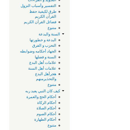
التفسير وأسباب النزول
طرق لكيفية حفظ
القرآن الكريم
فضائل القرآن الكريم
متنوع
السنة والبدعة
البدعة و خطورتها
التحزب و الفرق
الجهاد أحكامه وضوابطه
السنة و فضلها
علامات أهل البدع
علامات أهل السنة
هجرأهل البدع
والتحذيرمنهم
متنوع
كيف كان النبي يعبد ربه
أحكام الحج والعمرة
أحكام الزكاة
أحكام الصلاة
أحكام الصوم
أحكام الطهارة
متنوع