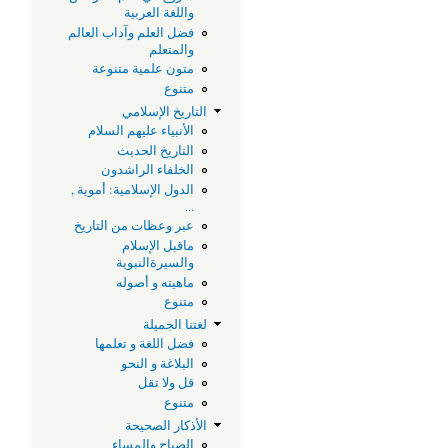
واللغة العربية
فضل العلم وآداب العالم
والمتعلم
متون علمية متنوعة
متنوع
التاريخ الإسلامي
الأنبياء عليهم السلام
التاريخ الحديث
الخلفاء الراشدون
الدول الإسلامية: أموية ,
...
عبر وعظات من التاريخ
ماقبل الإسلام
والسيرةالنبوية
ماهيته و أصوله
متنوع
لغتنا الجميلة
فضل اللغة و تعلمها
البلاغة و النحو
قل ولا تقل
متنوع
الأذكار الصحيحة
الصباح والمساء