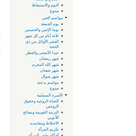
النوم والاستيقاظ
متنوع
مواسم الخير
يوم الجمعة
يوما الإثنين والخميس
ثلاثة أيام من كل شهر
ا
العشر الأوائل من ذي
ا
الحجة
ا
عيدا الأضحى والفطر
م
شهر رمضان
شهر الله المحرم
شهر شعبان
شهر شوال
مواسم بدعية
متنوع
الأسرة المسلمة
الحياة الزوجية وحقوق
الزوجين
التربية القويمة ونصائح
للأبوين
الاختلاط ومفاسده
تكريم المرأة
أحكام تخص المرأة