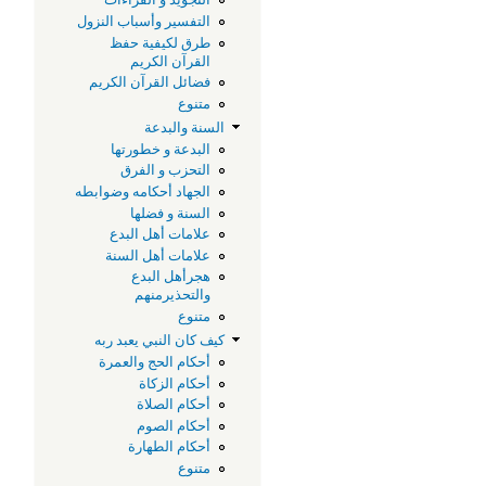
التفسير وأسباب النزول
طرق لكيفية حفظ
القرآن الكريم
فضائل القرآن الكريم
متنوع
السنة والبدعة
البدعة و خطورتها
التحزب و الفرق
الجهاد أحكامه وضوابطه
السنة و فضلها
علامات أهل البدع
علامات أهل السنة
هجرأهل البدع
والتحذيرمنهم
متنوع
كيف كان النبي يعبد ربه
أحكام الحج والعمرة
أحكام الزكاة
أحكام الصلاة
أحكام الصوم
أحكام الطهارة
متنوع