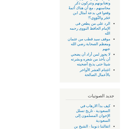
وتغتابونهم وتتركون ذكر
محاسنهم ، مع أن هناك أئمةً
وقعوا في بدعة أمثال ابن
حَجَر والنَّوَوِي؟!
الرد على من يطعن فى
الإمام الحافظ النووى رحمه
الله
موقف سيد قطب من عثمان
ومعظم الصحابة رضي الله
عنهم
لا يجوز لمن أراد أن يضحي
أن يأخذ من شعره وبشرته
شيئا حتى يذبح أضحيته
اغتنام العشر الأواخر
بالأعمال الصالحة
جديد الصوتيات
كيف بدأ الارهاب في
السعودية - تاريخ تسلل
الإخوان المسلمون إلى
السعودية
اثقالتنا ذنوبنا - الشيخ بن