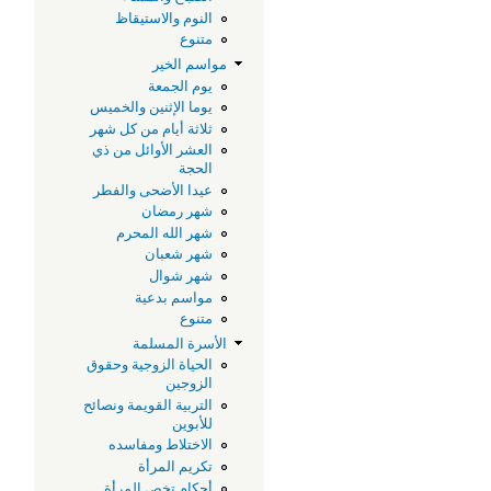
النوم والاستيقاظ
متنوع
مواسم الخير
يوم الجمعة
يوما الإثنين والخميس
ثلاثة أيام من كل شهر
العشر الأوائل من ذي
الحجة
عيدا الأضحى والفطر
شهر رمضان
شهر الله المحرم
شهر شعبان
شهر شوال
مواسم بدعية
متنوع
الأسرة المسلمة
الحياة الزوجية وحقوق
الزوجين
التربية القويمة ونصائح
للأبوين
الاختلاط ومفاسده
تكريم المرأة
أحكام تخص المرأة