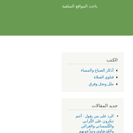
باحث المواقع السلفية
الكتب
أذكار الصباح والمساء
فتاوي الصلاة
ملل ونحل وفرق
جديد المقالات
الرد على من يقول : أنتم
تنكرون على التُّرابي
والتِّلمساني والغزالي
والقَرَضَاوِي وتبدِّعونهم