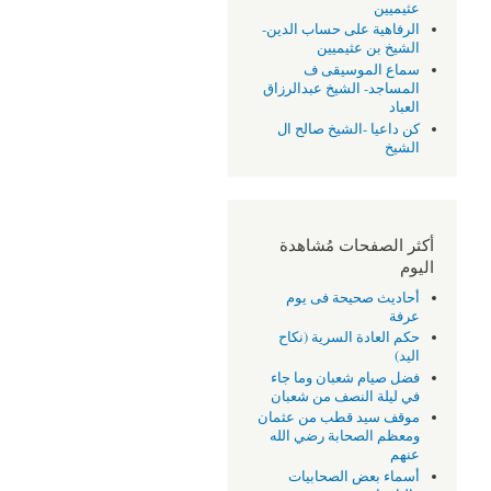
عثيميين
الرفاهية على حساب الدين-
الشيخ بن عثيميين
سماع الموسيقى ف
المساجد- الشيخ عبدالرزاق
العباد
كن داعيا -الشيخ صالح ال
الشيخ
أكثر الصفحات مُشاهدة
اليوم
أحاديث صحيحة فى يوم
عرفة
حكم العادة السرية (نكاح
اليد)
فضل صيام شعبان وما جاء
في ليلة النصف من شعبان
موقف سيد قطب من عثمان
ومعظم الصحابة رضي الله
عنهم
أسماء بعض الصحابيات