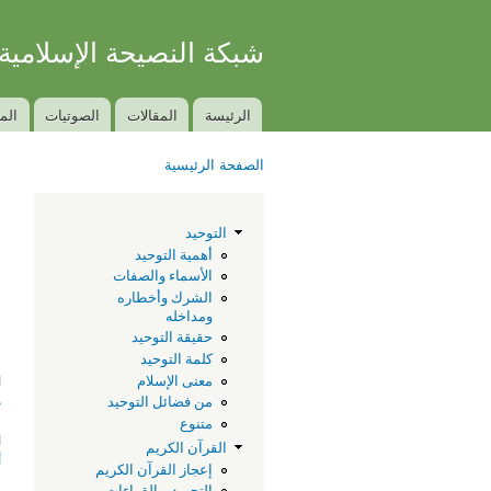
شبكة النصيحة الإسلامية
الكتاب والسنة بفهم سلف الأمة
الرئيسة
المقالات
الصوتيات
الم
Main menu
الصفحة الرئيسية
You are here
ح
التوحيد
ا
أهمية التوحيد
الأسماء والصفات
الشرك وأخطاره
ومداخله
حقيقة التوحيد
كلمة التوحيد
ا
معنى الإسلام
م
من فضائل التوحيد
متنوع
ا
القرآن الكريم
أ
إعجاز القرآن الكريم
التجويد و القراءات