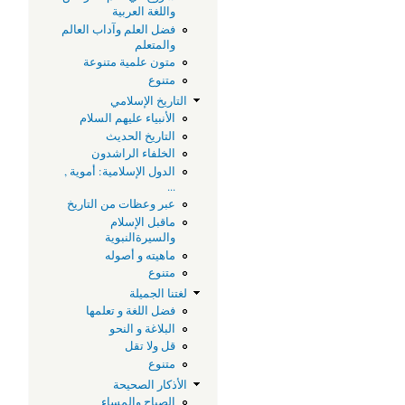
واللغة العربية
فضل العلم وآداب العالم
والمتعلم
متون علمية متنوعة
متنوع
التاريخ الإسلامي
الأنبياء عليهم السلام
التاريخ الحديث
الخلفاء الراشدون
الدول الإسلامية: أموية ,
...
عبر وعظات من التاريخ
ماقبل الإسلام
والسيرةالنبوية
ماهيته و أصوله
متنوع
لغتنا الجميلة
فضل اللغة و تعلمها
البلاغة و النحو
قل ولا تقل
متنوع
الأذكار الصحيحة
الصباح والمساء