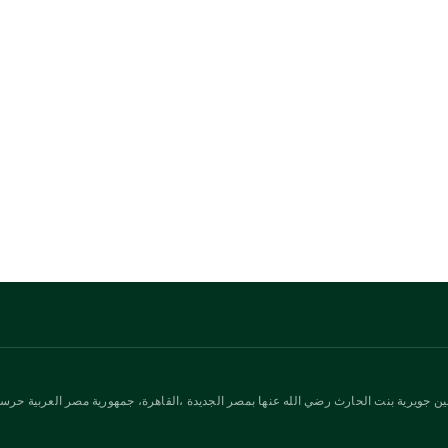
ن جويرية بنت الحارث رضي الله عنها بمصر الجديدة ،القاهرة، جمهورية مصر العربية حرسها