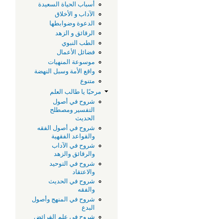
أسباب الحياة السعيدة
الآداب و الأخلاق
الدعوة وضوابطها
الرقائق و الزهد
الطب النبوي
فضائل الأعمال
موسوعة المنهيات
واقع الأمة وسبل النهضة
متنوع
مرحبًا يا طالب العلم
شروح في أصول
التفسير ومصطلح
الحديث
شروح في أصول الفقه
والقواعد الفقهية
شروح في الآداب
والرقائق والزهد
شروح في التوحيد
والاعتقاد
شروح في الحديث
والفقه
شروح في المنهج وأصول
البدع
شروح في علم الفرائض