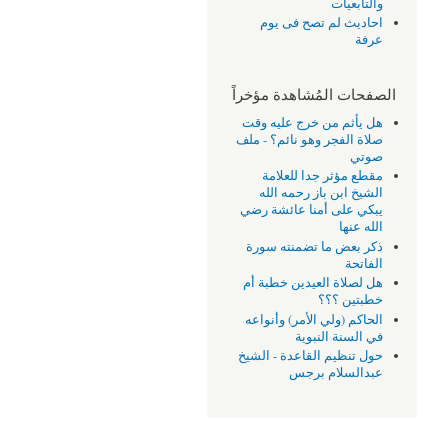
والتابعيات
احاديث لم تصح فى يوم
عرفة
الصفحات المُشاهدة مؤخراً
هل يأثم من خرج عليه وقت
صلاة الفجر وهو نائم؟ - ملف
صوتي
مقطع مؤثر جدا للعلامة
الشيخ ابن باز رحمه الله
يبكي على أمنا عائشة رضي
الله عنها
ذكر بعض ما تضمنته سورة
الفاتحة
هل لصلاة العيدين خطبة أم
خطبتين ؟؟؟
الحاكم (ولي الأمر) وأنواعه
في السنة النبوية
حول تنظيم القاعدة - الشيخ
عبدالسلام برجس