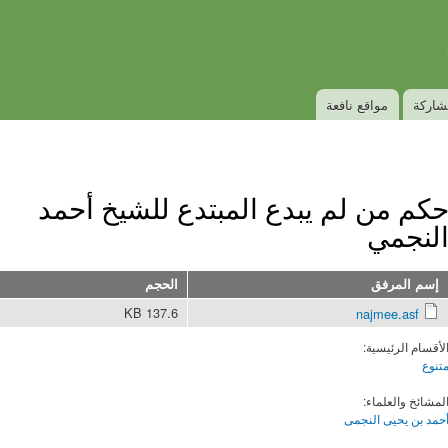
Skip to
Secondary menu
main
content
شاركة
مواقع نافعة
كم من لم يبدع المبتدع للشيخ أحمد
لنجمي
إسم المرفق
الحجم
137.6 KB
najmee.asf
لأقسام الرئيسية:
تنوع
لمشائخ والعلماء:
حمد بن يحيى النجمى