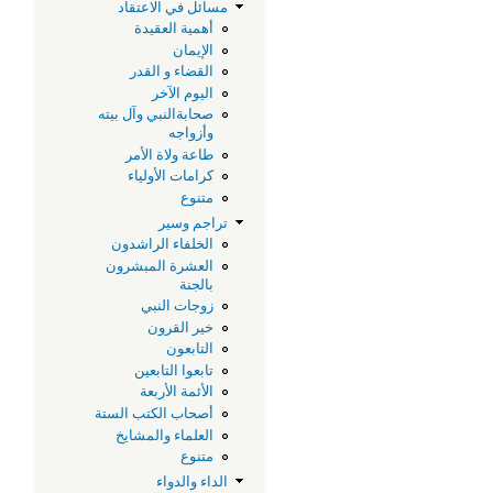
مسائل في الاعتقاد
أهمية العقيدة
الإيمان
القضاء و القدر
اليوم الآخر
صحابةالنبي وآل بيته
وأزواجه
طاعة ولاة الأمر
كرامات الأولياء
متنوع
تراجم وسير
الخلفاء الراشدون
العشرة المبشرون
بالجنة
زوجات النبي
خير القرون
التابعون
تابعوا التابعين
الأئمة الأربعة
أصحاب الكتب الستة
العلماء والمشايخ
متنوع
الداء والدواء