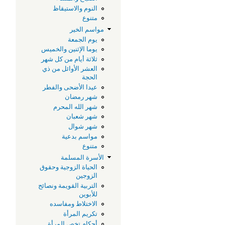
النوم والاستيقاظ
متنوع
مواسم الخير
يوم الجمعة
يوما الإثنين والخميس
ثلاثة أيام من كل شهر
العشر الأوائل من ذي
الحجة
عيدا الأضحى والفطر
شهر رمضان
شهر الله المحرم
شهر شعبان
شهر شوال
مواسم بدعية
متنوع
الأسرة المسلمة
الحياة الزوجية وحقوق
الزوجين
التربية القويمة ونصائح
للأبوين
الاختلاط ومفاسده
تكريم المرأة
أحكام تخص المرأة