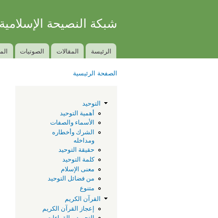
شبكة النصيحة الإسلامية
الكتاب والسنة بفهم سلف الأمة
الرئيسة
المقالات
الصوتيات
الم
Main menu
الصفحة الرئيسية
You are here
ا
التوحيد
ي
أهمية التوحيد
الأسماء والصفات
الشرك وأخطاره
ومداخله
حقيقة التوحيد
كلمة التوحيد
معنى الإسلام
من فضائل التوحيد
متنوع
القرآن الكريم
إعجاز القرآن الكريم
التجويد و القراءات