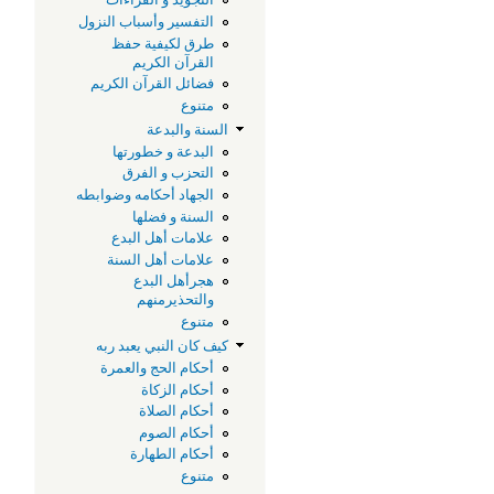
التفسير وأسباب النزول
طرق لكيفية حفظ
القرآن الكريم
فضائل القرآن الكريم
متنوع
السنة والبدعة
البدعة و خطورتها
التحزب و الفرق
الجهاد أحكامه وضوابطه
السنة و فضلها
علامات أهل البدع
علامات أهل السنة
هجرأهل البدع
والتحذيرمنهم
متنوع
كيف كان النبي يعبد ربه
أحكام الحج والعمرة
أحكام الزكاة
أحكام الصلاة
أحكام الصوم
أحكام الطهارة
متنوع