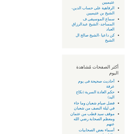
عثيميين
الرفاهية على حساب الدين-
الشيخ بن عثيميين
سماع الموسيقى ف
المساجد- الشيخ عبدالرزاق
العباد
كن داعيا -الشيخ صالح ال
الشيخ
أكثر الصفحات مُشاهدة
اليوم
أحاديث صحيحة فى يوم
عرفة
حكم العادة السرية (نكاح
اليد)
فضل صيام شعبان وما جاء
في ليلة النصف من شعبان
موقف سيد قطب من عثمان
ومعظم الصحابة رضي الله
عنهم
أسماء بعض الصحابيات