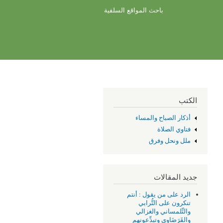
باحث المواقع السلفية
الكتب
أذكار الصباح والمساء
فتاوي الصلاة
ملل ونحل وفرق
جديد المقالات
الرد على من يقول : أنتم
تنكرون على التُّرابي
والتِّلمساني والغزالي
والقَرَضَاوِي وتبدِّعونهم