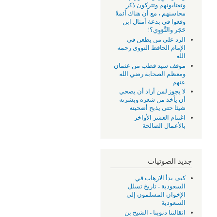
وتغتابونهم وتتركون ذكر
محاسنهم ، مع أن هناك أئمةً
وقعوا في بدعة أمثال ابن
حَجَر والنَّوَوِي؟!
الرد على من يطعن فى
الإمام الحافظ النووى رحمه
الله
موقف سيد قطب من عثمان
ومعظم الصحابة رضي الله
عنهم
لا يجوز لمن أراد أن يضحي
أن يأخذ من شعره وبشرته
شيئا حتى يذبح أضحيته
اغتنام العشر الأواخر
بالأعمال الصالحة
جديد الصوتيات
كيف بدأ الارهاب في
السعودية - تاريخ تسلل
الإخوان المسلمون إلى
السعودية
اثقالتنا ذنوبنا - الشيخ بن