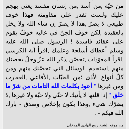
من حيّة ,من أسد ,من إنسان مفسد يعني يهجم
عليك ولست تقدر على مقاومته فهذا خوف
طبيعي لا يضرّ ,هذا لا يضرّ إن شاء الله ولا يخل
بالعقيدة ,لكن خوف الجنّ في غالبه خوفٌ يقوم
على عقائد فاسدة ! الرسول صلى الله عليه
وسلم أعطاك أسلحة وعلمك ,اقرأ آية الكرسي
,اقرأ المعوّذات ,تحصّن ,ذكر الله عزّ وجلّ يحصنك
منهم ,استخدم الوسائل التي تحصّنك منهم ومن
كلّ أنواع الأذى ؛من الحيّات ,الأفاعي ,العقارب
ومن غيرها
"
أعوذ بكلمات الله التامات من شرّ ما
خلق
"
إذا قلتها لا يأتيك لا جنّي ولا حيّة ولا غيرها ,لا
يضرّك شيء ,وهذا يكون بإخلاص وصدق - بارك
الله فيكم - .
من موقع الشيخ ربيع الهادى المدخلى