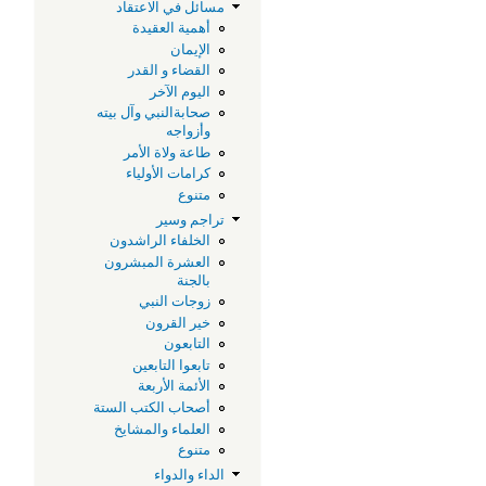
مسائل في الاعتقاد
أهمية العقيدة
الإيمان
القضاء و القدر
اليوم الآخر
صحابةالنبي وآل بيته
وأزواجه
طاعة ولاة الأمر
كرامات الأولياء
متنوع
تراجم وسير
الخلفاء الراشدون
العشرة المبشرون
بالجنة
زوجات النبي
خير القرون
التابعون
تابعوا التابعين
الأئمة الأربعة
أصحاب الكتب الستة
العلماء والمشايخ
متنوع
الداء والدواء