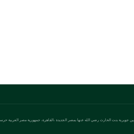
ن جويرية بنت الحارث رضي الله عنها بمصر الجديدة ،القاهرة، جمهورية مصر العربية حرسها