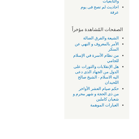
والتابعيات
احاديث لم تصح فى يوم
عرفة
الصفحات المُشاهدة مؤخراً
الشيعة والفرق الضالة
الأمر بالمعروف و النهي عن
المنكر
من نظام الأسرة في الإسلام
للجامي
هل الإنقلابات والثورات على
الدول من الجهاد الذى دعى
اليه الاسلام - الشيخ صالح
اللحيدان
حكم صيام العشر الأواخر
من ذى الحجة و شهر محرم و
شعبان كاملين
العبارات الموهمة