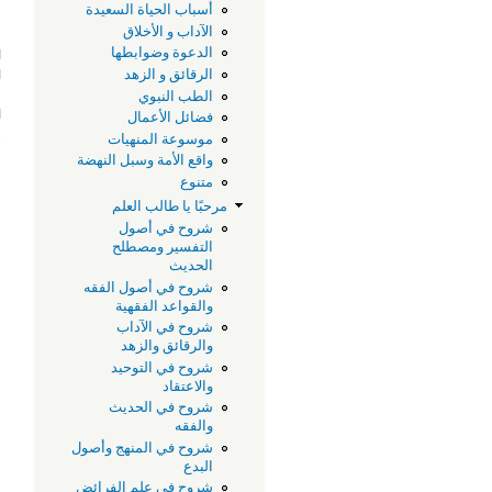
أسباب الحياة السعيدة
الآداب و الأخلاق
الدعوة وضوابطها
ا
ا
الرقائق و الزهد
الطب النبوي
ا
فضائل الأعمال
ر
موسوعة المنهيات
واقع الأمة وسبل النهضة
متنوع
مرحبًا يا طالب العلم
شروح في أصول
التفسير ومصطلح
الحديث
شروح في أصول الفقه
والقواعد الفقهية
شروح في الآداب
والرقائق والزهد
شروح في التوحيد
والاعتقاد
شروح في الحديث
والفقه
شروح في المنهج وأصول
البدع
شروح في علم الفرائض