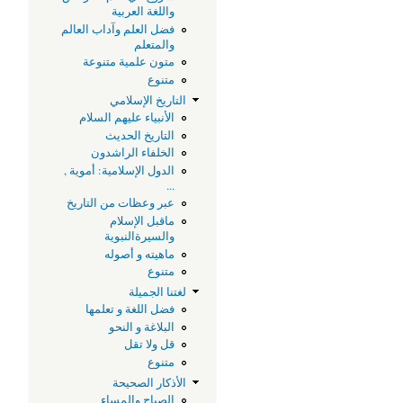
واللغة العربية
فضل العلم وآداب العالم
والمتعلم
متون علمية متنوعة
متنوع
التاريخ الإسلامي
الأنبياء عليهم السلام
التاريخ الحديث
الخلفاء الراشدون
الدول الإسلامية: أموية ,
...
عبر وعظات من التاريخ
ماقبل الإسلام
والسيرةالنبوية
ماهيته و أصوله
متنوع
لغتنا الجميلة
فضل اللغة و تعلمها
البلاغة و النحو
قل ولا تقل
متنوع
الأذكار الصحيحة
الصباح والمساء