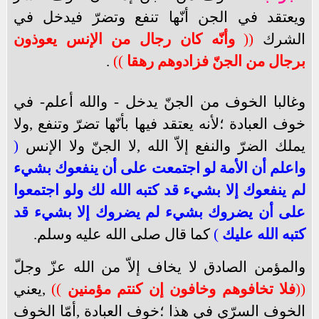
ويعتقد في الجن أنّها تنفع وتضرّ فيدخل في
الشرك
((
وأنّه كان رجال من الإنس يعوذون
برجال من الجنّ فزادوهم رهقا
))
.
وغالبا الخوف من الجنّ يدخل - والله أعلم- في
خوف العبادة ؛لأنه يعتقد فيها بأنّها تضرّ وتنفع ,ولا
يملك الضرّ والنفع إلاّ الله ,لا الجنّ ولا الإنس
(
واعلم أن الأمة لو اجتمعت على أن ينفعوك بشيء
لم ينفعوك إلا بشيء قد كتبه الله لك ولو اجتمعوا
على أن يضروك بشيء لم يضروك إلا بشيء قد
كتبه الله عليك
)
كما قال صلى الله عليه وسلم.
والمؤمن الصادق لا يخاف إلاّ من الله عزّ وجلّ
((
فلا تخافوهم وخافون إن كنتم مؤمنين
))
,يعني
الخوف السرّي في هذا ؛خوف العبادة ,أمّا الخوف