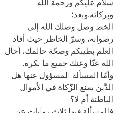
لام عليكم ورحمة الله
بركاته.وبعد؛
لخط وصل وصلك الله إلى
ضوانه، وسرّ الخاطر حيث أفاد
لعلم بطيبكم وصحّة حالمك، أحال
لله عنّا وعنك جميع ما نكره.
أمّا المسألة المسؤول عنها هل
لدَّين يمنع الزّكاة في الأموال
لباطنة أم لا؟
المسألة فيها ثلاث روايات عن