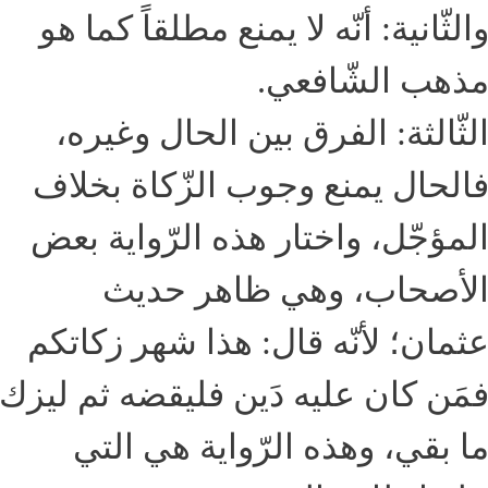
الثّانية: أنّه لا يمنع مطلقاً كما هو
ذهب الشّافعي.
لثّالثة: الفرق بين الحال وغيره،
الحال يمنع وجوب الزّكاة بخلاف
لمؤجّل، واختار هذه الرّواية بعض
لأصحاب، وهي ظاهر حديث
ثمان؛ لأنّه قال: هذا شهر زكاتكم
مَن كان عليه دَين فليقضه ثم ليزك
ا بقي، وهذه الرّواية هي التي