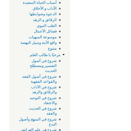
أسباب الحياة السعيدة
و
الآداب و الأخلاق
الدعوة وضوابطها
م
الرقائق و الزهد
الطب النبوي
فضائل الأعمال
ا
موسوعة المنهيات
واقع الأمة وسبل النهضة
ف
متنوع
مرحبًا يا طالب العلم
شروح في أصول
ا
التفسير ومصطلح
الحديث
ا
شروح في أصول الفقه
والقواعد الفقهية
شروح في الآداب
ع
والرقائق والزهد
شروح في التوحيد
والاعتقاد
ف
شروح في الحديث
والفقه
م
شروح في المنهج وأصول
البدع
شروح في علم الفرائض