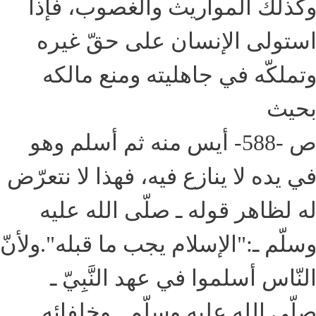
كذلك المواريث والغصوب، فإذا
ستولى الإنسان على حقّ غيره
تملكّه في جاهليته ومنع مالكه
حيث
ص -588- أيس منه ثم أسلم وهو
ي يده لا ينازع فيه، فهذا لا نتعرّض
ه لظاهر قوله ـ صلّى الله عليه
سلّم ـ:"الإسلام يجب ما قبله".ولأنّ
لنّاس أسلموا في عهد النَّبِيّ ـ
لّى الله عليه وسلّم ـ وخلفائه