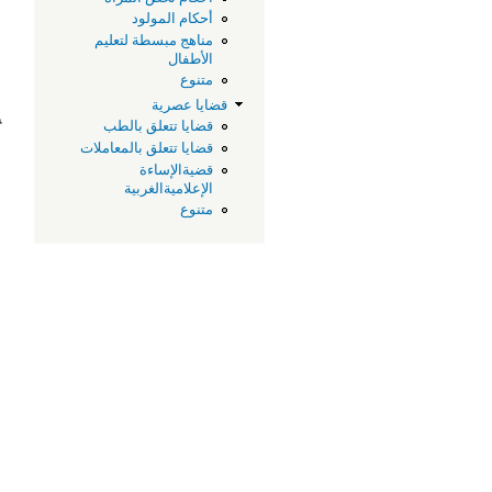
ق
أحكام المولود
مناهج مبسطة لتعليم
الأطفال
إ
متنوع
قضايا عصرية
ت
قضايا تتعلق بالطب
قضايا تتعلق بالمعاملات
قضيةالإساءة
[
الإعلاميةالغربية
متنوع
و
ا
{
ف
.