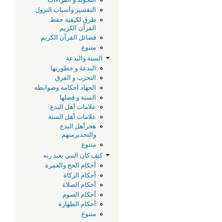
س
التفسير وأسباب النزول
طرق لكيفية حفظ
و
القرآن الكريم
فضائل القرآن الكريم
متنوع
ا
السنة والبدعة
البدعة و خطورتها
ر
التحزب و الفرق
الجهاد أحكامه وضوابطه
ا
السنة و فضلها
علامات أهل البدع
علامات أهل السنة
ا
هجرأهل البدع
والتحذيرمنهم
و
متنوع
كيف كان النبي يعبد ربه
أحكام الحج والعمرة
ا
أحكام الزكاة
أحكام الصلاة
ا
أحكام الصوم
أحكام الطهارة
متنوع
ف