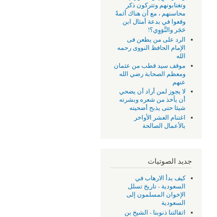
وتغتابونهم وتتركون ذكر
محاسنهم ، مع أن هناك أئمةً
وقعوا في بدعة أمثال ابن
حَجَر والنَّوَوِي؟!
الرد على من يطعن فى
الإمام الحافظ النووى رحمه
الله
موقف سيد قطب من عثمان
ومعظم الصحابة رضي الله
عنهم
لا يجوز لمن أراد أن يضحي
أن يأخذ من شعره وبشرته
شيئا حتى يذبح أضحيته
اغتنام العشر الأواخر
بالأعمال الصالحة
جديد الصوتيات
كيف بدأ الارهاب في
السعودية - تاريخ تسلل
الإخوان المسلمون إلى
السعودية
اثقالتنا ذنوبنا - الشيخ بن