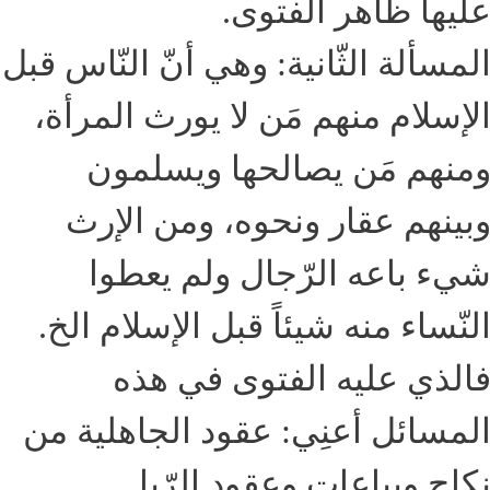
ليها ظاهر الفتوى.
لمسألة الثّانية: وهي أنّ النّاس قبل
لإسلام منهم مَن لا يورث المرأة،
منهم مَن يصالحها ويسلمون
بينهم عقار ونحوه، ومن الإرث
يء باعه الرّجال ولم يعطوا
لنّساء منه شيئاً قبل الإسلام الخ.
الذي عليه الفتوى في هذه
لمسائل أعنِي: عقود الجاهلية من
كاحٍ وبياعاتٍ وعقود الرّبا