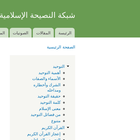
شبكة النصيحة الإسلامية
الكتاب والسنة بفهم سلف الأمة
الرئيسة
المقالات
الصوتيات
الم
Main menu
الصفحة الرئيسية
You are here
ه
التوحيد
أهمية التوحيد
الأسماء والصفات
ب
الشرك وأخطاره
ومداخله
م
حقيقة التوحيد
كلمة التوحيد
معنى الإسلام
أ
من فضائل التوحيد
متنوع
و
القرآن الكريم
إعجاز القرآن الكريم
التجويد و القراءات