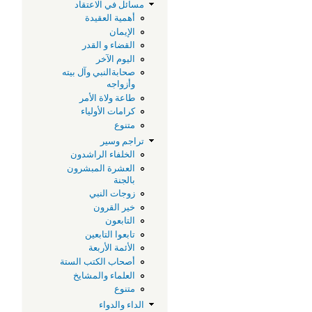
مسائل في الاعتقاد
أهمية العقيدة
أ
الإيمان
القضاء و القدر
اليوم الآخر
صحابةالنبي وآل بيته
وأزواجه
طاعة ولاة الأمر
كرامات الأولياء
متنوع
تراجم وسير
الخلفاء الراشدون
و
العشرة المبشرون
بالجنة
و
زوجات النبي
خير القرون
التابعون
ا
تابعوا التابعين
الأئمة الأربعة
ا
أصحاب الكتب الستة
العلماء والمشايخ
متنوع
و
الداء والدواء