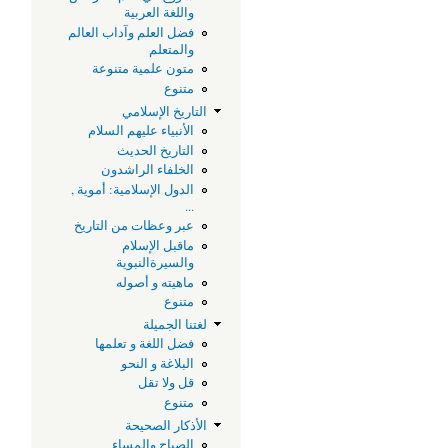
ع
واللغة العربية
فضل العلم وآداب العالم
ا
والمتعلم
متون علمية متنوعة
متنوع
ا
التاريخ الإسلامي
الأنبياء عليهم السلام
و
التاريخ الحديث
الخلفاء الراشدون
الدول الإسلامية: أموية ,
و
...
عبر وعظات من التاريخ
ش
ماقبل الإسلام
والسيرةالنبوية
ماهيته و أصوله
ا
متنوع
لغتنا الجميلة
ف
فضل اللغة و تعلمها
البلاغة و النحو
قل ولا تقل
ا
متنوع
الأذكار الصحيحة
ن
الصباح والمساء