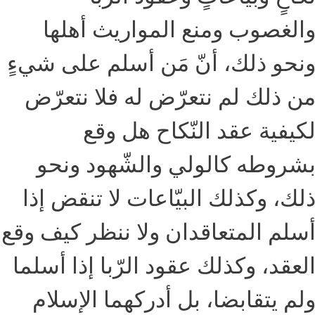
الغصوب ومنع المواريث أهلها
نحو ذلك، أنّ مَن أسلم على شيءٍ
ن ذلك لم نتعرّض له فلا نتعرّض
كيفية عقد النّكاح هل وقع
شروطه كالولي والشّهود ونحو
لك، وكذلك البيّاعات لا تنقض إذا
سلم المتعاقدان ولا ننظر كيف وقع
لعقد، وكذلك عقود الرّبا إذا أسلما
لم يتقابضا، بل أدركهما الإسلام