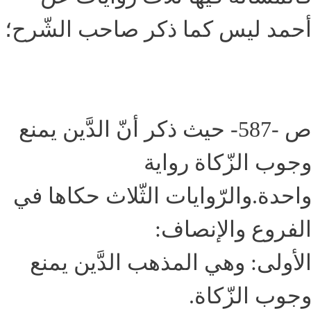
حمد ليس كما ذكر صاحب الشّرح؛
ص -587- حيث ذكر أنّ الدَّين يمنع
جوب الزّكاة رواية
احدة.والرّوايات الثّلاث حكاها في
لفروع والإنصاف:
لأولى: وهي المذهب الدَّين يمنع
جوب الزّكاة.