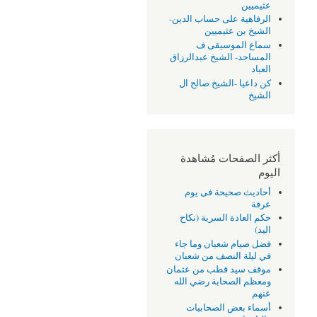
عثيميين
الرفاهية على حساب الدين-
الشيخ بن عثيميين
سماع الموسيقى ف
المساجد- الشيخ عبدالرزاق
العباد
كن داعيا -الشيخ صالح ال
الشيخ
أكثر الصفحات مُشاهدة
اليوم
أحاديث صحيحة فى يوم
عرفة
حكم العادة السرية (نكاح
اليد)
فضل صيام شعبان وما جاء
في ليلة النصف من شعبان
موقف سيد قطب من عثمان
ومعظم الصحابة رضي الله
عنهم
أسماء بعض الصحابيات