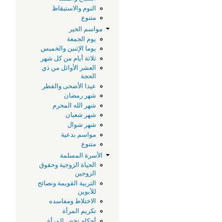
النوم والاستيقاظ
و
متنوع
مواسم الخير
يوم الجمعة
و
يوما الإثنين والخميس
ثلاثة أيام من كل شهر
م
العشر الأوائل من ذي
الحجة
عيدا الأضحى والفطر
ل
شهر رمضان
شهر الله المحرم
ب
شهر شعبان
شهر شوال
مواسم بدعية
ذ
متنوع
الأسرة المسلمة
أ
الحياة الزوجية وحقوق
الزوجين
ا
التربية القويمة ونصائح
للأبوين
الاختلاط ومفاسده
و
تكريم المرأة
أحكام تخص المرأة