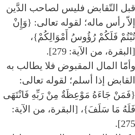
بل التّقابض فليس لصاحب الدَّين
لاّ رأس ماله؛ لقوله تعالى: {وَإِنْ
ُبْتُمْ فَلَكُمْ رُؤُوسُ أَمْوَالِكُمْ}،
البقرة، من الآية: 279].
أمّا المال المقبوض فلا يطالب به
لقابض إذا أسلم؛ لقوله تعالى:
فَمَنْ جَاءَهُ مَوْعِظَةٌ مِنْ رَبِّهِ فَانْتَهَى
َلَهُ مَا سَلَفَ}، [البقرة، من الآية:
275]