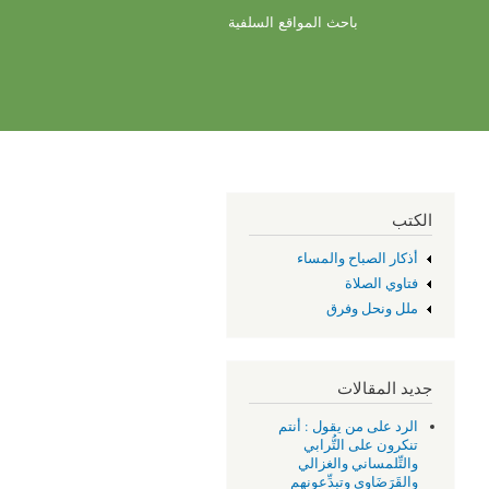
باحث المواقع السلفية
الكتب
أذكار الصباح والمساء
فتاوي الصلاة
ملل ونحل وفرق
جديد المقالات
الرد على من يقول : أنتم
تنكرون على التُّرابي
والتِّلمساني والغزالي
والقَرَضَاوِي وتبدِّعونهم