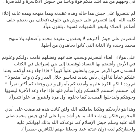
ي وجههم من هم أشد منكم قوة وبأساً من جيوش الأكاسرة والقياصرة .
م تنتصروا على جيش هذا حاله وهذه عقيدته وهذا منهجه وهذه غايته إعلاء
كلمة الله . إنما انتصرتم على جيوش هي خلوف ‫(فخلف من بعدهم خلف
أضاعوا الصلاة واتبعوا الشهوات فسوف يلقون غياً‫).
نتصرتم على جيش أكثرهم لا يعتقدون عقيدة محمد وأصحابه ولا منهج
حمد وجنده ولا الغاية التي كانوا يجاهدون من أجلها.
لى هؤلاء الغثاء انتصرتم وبسبب ضياعهم وفشلهم قامت دولتكم وعلوتم
في الأرض وأشعتم بها الفساد ‫(وقضينا إلى بني إسرائيل في الكتاب
تفسدن في الأرض مرتين ولتعلون علواً كبيراً * فإذا جاء وعد أولاهما بعثنا
ليكم عباداً لنا أولي بأس شديد فجاسوا خلال الديار وكان وعداً مفعولا *
م رددنا لكم الكرة عليهم وأمددناكم بأموال وبنين وجعلناكم أكثر نفيراً *
ن أحسنتم أحسنتم لأنفسكم وإن أسأتم فلها فإذا جاء وعد الآخرة ليسوؤا
وجوهكم وليدخلوا المسجد كما دخلوه أول مرة وليتبروا ما علوا تتبيراً‫).
هذا هو تأريخكم وهكذا يعاملكم الله ولئن كانت هذه قد مضت على أيدي
لمجوس فلكم إن شاء الله ما هو أشد منها على أيدي جيش محمد صلى
لله عليه وسلم جيش الإسلام كما توعدكم الله بذلك لهوانكم عليه
ولحقارتكم لديه ‫(‫وإن عدتم عدنا وجعلنا جهنم للكافرين حصيراً ‫).