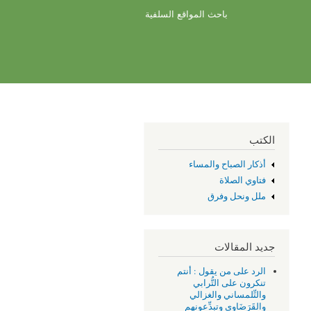
باحث المواقع السلفية
الكتب
أذكار الصباح والمساء
فتاوي الصلاة
ملل ونحل وفرق
جديد المقالات
الرد على من يقول : أنتم
تنكرون على التُّرابي
والتِّلمساني والغزالي
والقَرَضَاوِي وتبدِّعونهم