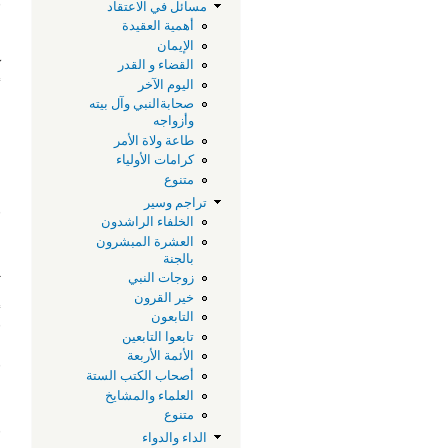
ف
مسائل في الاعتقاد
أهمية العقيدة
ل
الإيمان
‫
القضاء و القدر
اليوم الآخر
‫
صحابةالنبي وآل بيته
وأزواجه
ا
طاعة ولاة الأمر
م
كرامات الأولياء
متنوع
ع
تراجم وسير
‫
الخلفاء الراشدون
ل
العشرة المبشرون
ع
بالجنة
ث
زوجات النبي
إ
خير القرون
التابعون
‫
تابعوا التابعين
الأئمة الأربعة
و
أصحاب الكتب الستة
ا
العلماء والمشايخ
ا
متنوع
‫
الداء والدواء