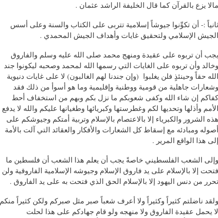
الا يزع بالقرآن كما قال الخليفة الراشد عثمان .
انياً :- أن تكوِّنوا جيوشاً إسلامية تتربى على الكتاب والسنة وعلى أسس
لجيش الإسلامي ولتحقيق غايات وأهداف الجيش المحمدي .
جب أن تربوه على عقيدة ومنهج محمد صلى الله عليه وسلم والفاروق
خالد وأن تربوه على الغايات التي رسمها الله لمحمد وصحبه ليكونوا جند
الله حقاً وحينئذٍ فلن يغلبوا ‫(‫وإن جندنا لهم الغالبون‫) لا على غايات دنيوية
شعارات جاهلية من قومية ووطنية وإقليمية وما هو أسوأ من ذلك فقد
فاكم إن شاء الله وكفى شعوبكم ما نزل بكم وبهم من استخفاف أحط
لأمم وأذلها وتحديها لكم وغطرستها وكبريائها وطغيانها عليكم والله لا يدفع
ذه الشرور والكبرياء إلا بالاعتصام بالإسلام وتربية أمتكم وجيوشكم على
صوله ومبادئه مع إسقاط كل الشعارات والأفكار والعقائد التي آلت بالأمة
لى هذا الواقع المرير .
إلى الشعب الفلسطيني خاصةً يجب أن يعلم هذا الشعب أن فلسطين ما
تحت إلا بالإسلام على يد فاروق الإسلام وجيوشه الإسلامية الفاروقية ولن
حرر من دنس اليهود إلا بالإسلام الحق الذي فتحت به على يد الفاروق .
لقد ناضلتم كثيراً وكثيراً ولا أعرف شعباً صبر مثل صبركم ولكن كثيراً منكم
ا يحمل عقيدة الفاروق ولا منهجه ولو قام جهادكم على هذا لحلت