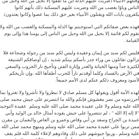
وقتلهم الأنبياء ‫(ضربت عليهم الذلة أين ما ثقفوا إلا بحبل من الله وحبل من
لناس وباؤا بغضب من الله وضربت عليهم المسكنة ذلك بأنهم كانوا
يكفرون بآيات الله ويقتلون الأنبياء بغير حق ذلك بما عصوا وكانوا يعتدون‫).
هذه بعض صفاتكم التي استوجبتم بها الذلة والمسكنة والغضب من الله ولا
قوم لكم قائمة إلا بحبل من الله وحبل من الناس إلى يومنا هذا وإلى يوم
لقيامة .
ليس لكم سند من إيمان وعقيدة وليس لكم سند من رجولة وشجاعة فلا
زالون تقاتلون من وراء جدر بأسكم بينكم شديد ، إن أوصافكم الشنيعة
كثيرة جداً ومنها الخيانة والغدر وإثارة الفتن وتأجيج نار الحروب والسعي
ي الأرض بالفساد وكلما أوقدتم ناراً للحرب أطفأها الله ،وإن تأريخكم
أسود ومعروف ذلكم عنكم لدى الأمم جميعاً.
هذه الأمة أقول ويقولها كل مسلم صادق لا تبطروا ولا تأشروا ولا تغتروا بما
حرزتموه من نصر مغشوش فإنكم والله ما انتصرتم على جيش محمد صلى
لله عليه وسلم ولا على عقيدة محمد صلى الله عليه وسلم عقيدة التوحيد
لا إله إلا الله " ، لم تنتصروا على جيش يقوده أمثال خالد بن الوليد وأبي
بيدة بن الجراح وسعد بن أبي وقاص وعمرو بن العاص والنعمان بن مقرن
من تربوا على عقيدة محمد صلى الله عليه وسلم ومنهج محمد صلى الله
ليه وسلم ، وربوا جيوشهم على ذلك وقادوهم لإعلاء كلمة الله فلم يقف