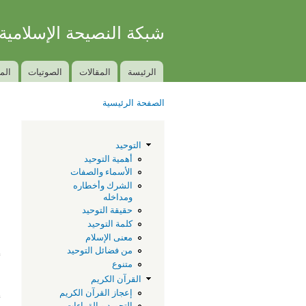
شبكة النصيحة الإسلامية
الكتاب والسنة بفهم سلف الأمة
الرئيسة
المقالات
الصوتيات
الم
Main menu
الصفحة الرئيسية
You are here
ص
التوحيد
ا
أهمية التوحيد
الأسماء والصفات
الشرك وأخطاره
ومداخله
ب
حقيقة التوحيد
كلمة التوحيد
معنى الإسلام
‫
من فضائل التوحيد
‫
متنوع
القرآن الكريم
إ
إعجاز القرآن الكريم
التجويد و القراءات