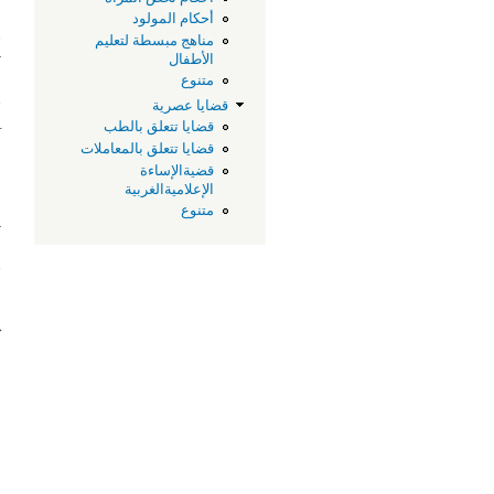
م
أحكام المولود
و
مناهج مبسطة لتعليم
ت
الأطفال
متنوع
ف
قضايا عصرية
–
قضايا تتعلق بالطب
قضايا تتعلق بالمعاملات
و
قضيةالإساءة
الإعلاميةالغربية
ص
متنوع
ي
ل
ف
ا
ك
م
ا
ا