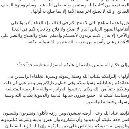
لمستمدة من كتاب الله وسنة رسوله صلى الله عليه وسلم ومنهج السلف
لصالح والله لا يصلح آخر هذه الأمة إلا بما صلح به أولها .
يروا هذه المناهج التي لا تنتج لكم في الغالب إلا الغثاء وأقيموا على
نقاضها المنهج الرباني الذي لا صلاح ولا فلاح ولا نجاح لكم في الدنيا
الآخرة إلا به إن كنتم تريدون لأنفسكم وأمتكم الفلاح والصلاح والنصر على
لأعداء وعلى رأسهم من ضرب الله عليهم الذلة والمسكنة .
إلى حكام المسلمين خاصة إن عليكم لمسؤلية عظيمة جداً جداً :
ولها :- إلتزامكم بكتاب الله وسنة رسوله وسيرة الخلفاء الراشدين في
قائدكم وعباداتكم وسياستكم وفي حمل رعاياكم وتربيتهم على كل ذلك
عليكم حتماً من الله ربكم أن تنبذوا القوانين – والله – الرجعية المتخلفة
سياسة أمتكم في جميع شؤون حياتها الدينية والدنيوية بكتاب الله وسنة
سوله وخلفائه الراشدين .
إنكم عباد الله وعلى أرضه تعيشون ومن رزقه تأكلون وتشربون وتلبسون
من حقه عليكم أن تعبدوه وأن تشكروه وأن تعتزوا بدينه وشرعه فتلتزمونه
تلزمون به شعوبكم ، والناس على دين ملوكهم وإن الله ليزع بالسلطان