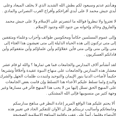
هـأنتم عدتم وسيعود لكم بطش الله الشديد الذي لا يخلف الميعاد وعلى
يدي جيش محمد لا على أيدي أفراخكم وأفراخ الغرب النصراني والمادي .
ا تغتروا ولا تبطروا فوالله ما انتصرتم على الإسلام ولا على جيش محمد
الفاروق وخالد وإخوانه من جنود الله وجنود الإسلام .
إلى عموم المسلمين حكاماً ومحكومين طوائف وأحزاب وعلماء ومثقفين
لى متى تركنون إلى هذه الحياة الذليلة إلى متى تعيشون هذا الغثاء إلى
تى وإلى متى وإلى متى فأين عقلاؤكم وأين علماؤكم وأين مثقفوكم وأين
اداتكم العسكريون .
قد أنشأتم آلاف المدارس والجامعات فما هي ثمارها ؟ والله لو قام عشر
عشار هذه المدارس والجامعات على منهاج النبوة عقيدة وأخلاقاً وتشريعا
كيماً لأضاءت الدنيا بنور الإيمان والتوحيد ولتبددت ظلمات الجهل والشرك
البدع ولما تسلط عليكم الأعداء هذا التسلط وإن قامت بعض الجامعات
لى المنهج الحق تسلل إليها من لا يحب هذا المنهج فأثر في مسارها وغير
جهة كثير من منسوبيها فإلى الله المشتكى .
لا يحتم عليكم هذا الواقع المرير إعادة النظر في مناهج مدارسكم
جامعاتكم وأساليب تربيتكم هل آن الآوان للتفكير الجاد في تغيير هذه
لأوضاع وقلبها رأساً على عقب وإقامة المناهج الإسلامية الصحيحة