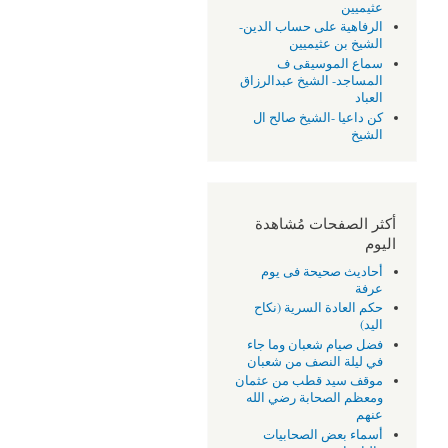
عثيميين
الرفاهية على حساب الدين-
الشيخ بن عثيميين
سماع الموسيقى ف
المساجد- الشيخ عبدالرزاق
العباد
كن داعيا -الشيخ صالح ال
الشيخ
أكثر الصفحات مُشاهدة
اليوم
أحاديث صحيحة فى يوم
عرفة
حكم العادة السرية (نكاح
اليد)
فضل صيام شعبان وما جاء
في ليلة النصف من شعبان
موقف سيد قطب من عثمان
ومعظم الصحابة رضي الله
عنهم
أسماء بعض الصحابيات