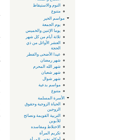
م
النوم والاستيقاظ
متنوع
ث
مواسم الخير
ا
يوم الجمعة
يوما الإثنين والخميس
ي
ثلاثة أيام من كل شهر
و
العشر الأوائل من ذي
الحجة
‫
عيدا الأضحى والفطر
و
شهر رمضان
ك
شهر الله المحرم
ا
شهر شعبان
ه
شهر شوال
أ
مواسم بدعية
إ
متنوع
الأسرة المسلمة
و
الحياة الزوجية وحقوق
ف
الزوجين
التربية القويمة ونصائح
ت
للأبوين
الاختلاط ومفاسده
و
تكريم المرأة
ل
أحكام تخص المرأة