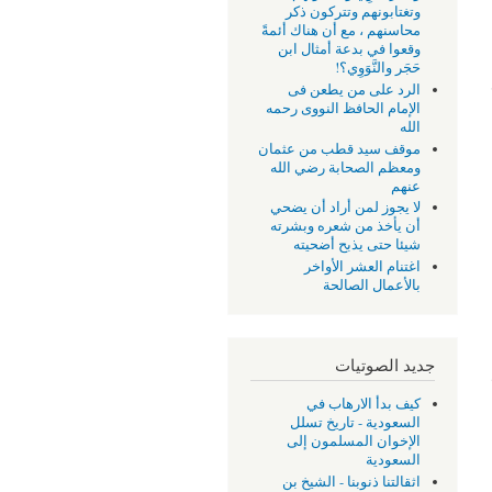
وتغتابونهم وتتركون ذكر
محاسنهم ، مع أن هناك أئمةً
وقعوا في بدعة أمثال ابن
حَجَر والنَّوَوِي؟!
الرد على من يطعن فى
الإمام الحافظ النووى رحمه
الله
موقف سيد قطب من عثمان
ومعظم الصحابة رضي الله
عنهم
لا يجوز لمن أراد أن يضحي
أن يأخذ من شعره وبشرته
شيئا حتى يذبح أضحيته
اغتنام العشر الأواخر
بالأعمال الصالحة
جديد الصوتيات
كيف بدأ الارهاب في
السعودية - تاريخ تسلل
الإخوان المسلمون إلى
السعودية
اثقالتنا ذنوبنا - الشيخ بن