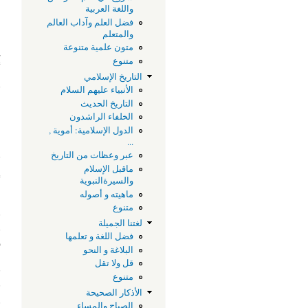
واللغة العربية
ا
فضل العلم وآداب العالم
ا
والمتعلم
متون علمية متنوعة
غ
متنوع
أ
التاريخ الإسلامي
و
الأنبياء عليهم السلام
ا
التاريخ الحديث
الخلفاء الراشدون
الدول الإسلامية: أموية ,
...
و
عبر وعظات من التاريخ
ماقبل الإسلام
والسيرةالنبوية
أ
ماهيته و أصوله
ع
متنوع
و
لغتنا الجميلة
و
فضل اللغة و تعلمها
ر
البلاغة و النحو
قل ولا تقل
ف
متنوع
ف
الأذكار الصحيحة
و
الصباح والمساء