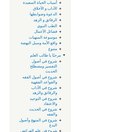
أسباب الحياة السعيدة
و
الآداب و الأخلاق
أ
الدعوة وضوابطها
الرقائق و الزهد
ل
الطب النبوي
و
فضائل الأعمال
موسوعة المنهيات
و
واقع الأمة وسبل النهضة
إ
متنوع
م
مرحبًا يا طالب العلم
ق
شروح في أصول
التفسير ومصطلح
الحديث
ل
شروح في أصول الفقه
م
والقواعد الفقهية
ح
شروح في الآداب
و
والرقائق والزهد
شروح في التوحيد
ع
والاعتقاد
و
شروح في الحديث
والفقه
أ
شروح في المنهج وأصول
و
البدع
ا
شروح في علم الفرائض