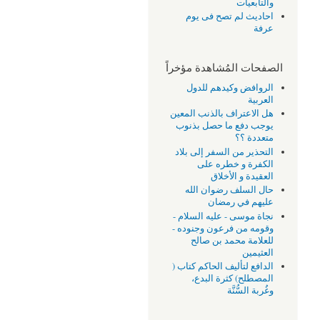
والتابعيات
احاديث لم تصح فى يوم
عرفة
الصفحات المُشاهدة مؤخراً
الروافض وكيدهم للدول
العربية
هل الاعتراف بالذنب المعين
يوجب دفع ما حصل بذنوب
متعددة ؟؟
التحذير من السفر إلى بلاد
الكفرة و خطره على
العقيدة و الأخلاق
حال السلف رضوان الله
عليهم في رمضان
نجاة موسى - عليه السلام -
وقومه من فرعون وجنوده -
للعلامة محمد بن صالح
العثيمين
الدافع لتأليف الحاكم كتاب (
المصطلح) كثرة البدع،
وغُربة السُّنَّة