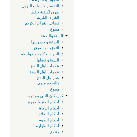
‫
التفسير وأسباب النزول
ا
طرق لكيفية حفظ
‫
القرآن الكريم
فضائل القرآن الكريم
ف
متنوع
ت
السنة والبدعة
ا
البدعة و خطورتها
التحزب و الفرق
ف
الجهاد أحكامه وضوابطه
ت
السنة و فضلها
ل
علامات أهل البدع
ف
علامات أهل السنة
هجرأهل البدع
ل
والتحذيرمنهم
متنوع
ل
كيف كان النبي يعبد ربه
أ
أحكام الحج والعمرة
ا
أحكام الزكاة
"
أحكام الصلاة
ع
أحكام الصوم
م
أحكام الطهارة
ع
متنوع