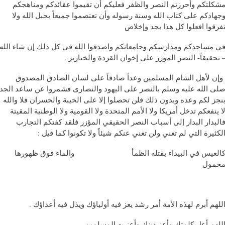
شكلتكم وأحرزتم النصر والظفر فعليكم أن تقيموا عقائدكم ومناهجكم
جهادكم على كتاب الله وسنة رسوله وأن تعتصموا جميعاً بحبل الله ولا
فرقوا افعلوا كل هذا بجد وإخلاص
ي مساجدكم ومدارسكم وجامعاتكم واصدقوا الله في كل ذلك إن شاء الله
 تحقيقاً- النصر المؤزر على إخوان القردة والخنازير .
إن لأهل الشام المسلمين وعداً صادقاً على لسان الصادق المصدوق
لى الله عليه وسلم بالنصر على اليهود والنصارى فشمروا عن ساعد الجد
نجز لكم وعده وبدون ذلك فلن تحصلوا إلا على الخيبة والخسران فلا والله
ا ينفعكم تدخل أمريكا ولا الأمم المتحدة ولا القومية ولا الوطنية المقيتة
البدار البدار إلى أسباب النصر الحقيقي المؤزر فلقد كفتكم التجارب
لكثيرة التي لم تغني ولن تغني عنكم شيئاً ولا تكونوا كما قيل :
العيس في البيداء يقتله الظمأ والماء فوق ظهورها
حمول
للهم أبرم لهذه الأمة أمر رشد يعز فيه أولياؤك ويذل فيه أعداؤك .
للهم أعل كلمتك وأعز دينك وأعز به المسلمين .