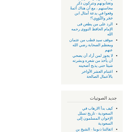
وتغتابونهم وتتركون ذكر
محاسنهم ، مع أن هناك أئمةً
وقعوا في بدعة أمثال ابن
حَجَر والنَّوَوِي؟!
الرد على من يطعن فى
الإمام الحافظ النووى رحمه
الله
موقف سيد قطب من عثمان
ومعظم الصحابة رضي الله
عنهم
لا يجوز لمن أراد أن يضحي
أن يأخذ من شعره وبشرته
شيئا حتى يذبح أضحيته
اغتنام العشر الأواخر
بالأعمال الصالحة
جديد الصوتيات
كيف بدأ الارهاب في
السعودية - تاريخ تسلل
الإخوان المسلمون إلى
السعودية
اثقالتنا ذنوبنا - الشيخ بن