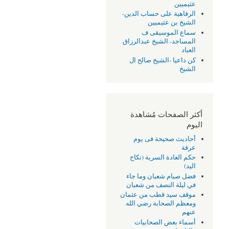
عثيميين
الرفاهية على حساب الدين-
الشيخ بن عثيميين
سماع الموسيقى ف
المساجد- الشيخ عبدالرزاق
العباد
كن داعيا -الشيخ صالح ال
الشيخ
أكثر الصفحات مُشاهدة
اليوم
أحاديث صحيحة فى يوم
عرفة
حكم العادة السرية (نكاح
اليد)
فضل صيام شعبان وما جاء
في ليلة النصف من شعبان
موقف سيد قطب من عثمان
ومعظم الصحابة رضي الله
عنهم
أسماء بعض الصحابيات