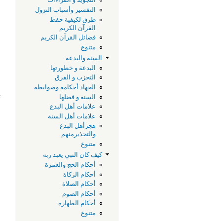
التفسير وأسباب النزول
طرق لكيفية حفظ
القرآن الكريم
فضائل القرآن الكريم
متنوع
السنة والبدعة
البدعة و خطورتها
التحزب و الفرق
الجهاد أحكامه وضوابطه
السنة و فضلها
أ
علامات أهل البدع
علامات أهل السنة
هجرأهل البدع
والتحذيرمنهم
متنوع
كيف كان النبي يعبد ربه
أحكام الحج والعمرة
أحكام الزكاة
أحكام الصلاة
أحكام الصوم
أحكام الطهارة
متنوع