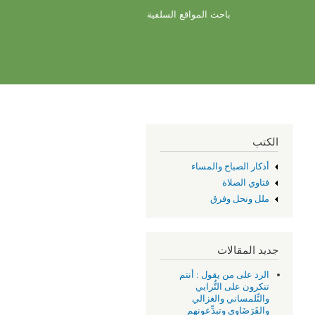
باحث المواقع السلفية
الكتب
أذكار الصباح والمساء
فتاوي الصلاة
ملل ونحل وفرق
جديد المقالات
الرد على من يقول : أنتم
تنكرون على التُّرابي
والتِّلمساني والغزالي
والقَرَضَاوِي وتبدِّعونهم