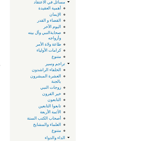
مسائل في الاعتقاد
أهمية العقيدة
الإيمان
القضاء و القدر
اليوم الآخر
صحابةالنبي وآل بيته
وأزواجه
طاعة ولاة الأمر
كرامات الأولياء
و
متنوع
ق
تراجم وسير
أ
الخلفاء الراشدون
العشرة المبشرون
بالجنة
زوجات النبي
خير القرون
التابعون
تابعوا التابعين
الأئمة الأربعة
أصحاب الكتب الستة
العلماء والمشايخ
متنوع
الداء والدواء