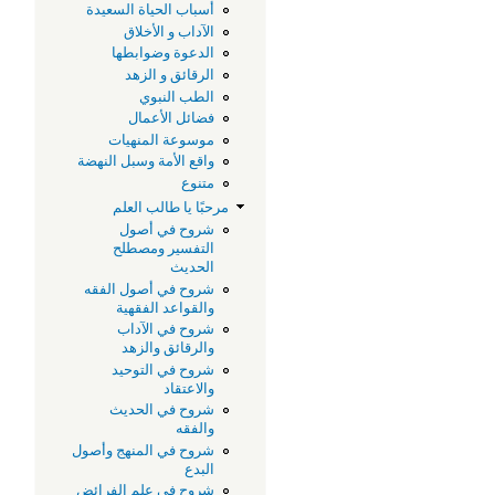
أسباب الحياة السعيدة
الآداب و الأخلاق
الدعوة وضوابطها
الرقائق و الزهد
الطب النبوي
فضائل الأعمال
موسوعة المنهيات
واقع الأمة وسبل النهضة
متنوع
مرحبًا يا طالب العلم
شروح في أصول
التفسير ومصطلح
الحديث
شروح في أصول الفقه
والقواعد الفقهية
شروح في الآداب
والرقائق والزهد
شروح في التوحيد
والاعتقاد
شروح في الحديث
والفقه
شروح في المنهج وأصول
البدع
شروح في علم الفرائض