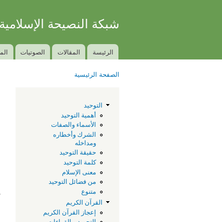
شبكة النصيحة الإسلامية
الكتاب والسنة بفهم سلف الأمة
الرئيسة
المقالات
الصوتيات
الم
Main menu
الصفحة الرئيسية
You are here
ن
التوحيد
أهمية التوحيد
الأسماء والصفات
الشرك وأخطاره
ومداخله
حقيقة التوحيد
كلمة التوحيد
معنى الإسلام
من فضائل التوحيد
إ
متنوع
القرآن الكريم
ع
إعجاز القرآن الكريم
التجويد و القراءات