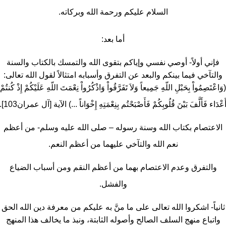
السلام عليكم ورحمة الله وبركاته.
أما بعد:
فإني أولاً- أوصي نفسي وإياكم بتقوى الله والتمسك بالكتاب والسنة
والتآخي فيما بينكم والبعد عن التفرق وأسبابه امتثالاً لقول الله تعالى:
(وَاعْتَصِمُواْ بِحَبْلِ اللّهِ جَمِيعاً وَلاَ تَفَرَّقُواْ وَاذْكُرُواْ نِعْمَتَ اللّهِ عَلَيْكُمْ إِذْ كُنتُمْ
َعْدَاء فَأَلَّفَ بَيْنَ قُلُوبِكُمْ فَأَصْبَحْتُم بِنِعْمَتِهِ إِخْوَاناً ...) الآية [آل عمران103].
الاعتصام بكتاب الله وسنة رسوله – صلى الله عليه وسلم- من أعظم
نعم الله والتآخي عليهما من أعظم النعم.
والتفرق وعدم الاعتصام بهما من أعظم النقم ومن أسباب الضياع
والفشل.
ثانياً- اشكروا الله تعالى على ما منَّ به عليكم من معرفة دين الله الحق
واتباع منهج السلف الصالح وأصوله الثابتة، ونبذ ما يخالف هذا المنهج