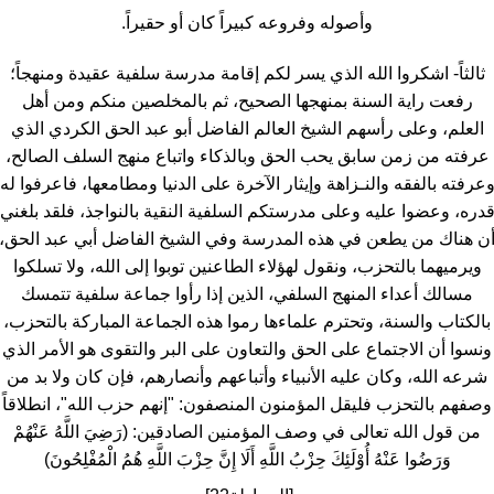
وأصوله وفروعه كبيراً كان أو حقيراً.
ثالثاً- اشكروا الله الذي يسر لكم إقامة مدرسة سلفية عقيدة ومنهجاً؛
رفعت راية السنة بمنهجها الصحيح، ثم بالمخلصين منكم ومن أهل
العلم، وعلى رأسهم الشيخ العالم الفاضل أبو عبد الحق الكردي الذي
عرفته من زمن سابق يحب الحق وبالذكاء واتباع منهج السلف الصالح،
عرفته بالفقه والنـزاهة وإيثار الآخرة على الدنيا ومطامعها، فاعرفوا له
دره، وعضوا عليه وعلى مدرستكم السلفية النقية بالنواجذ، فلقد بلغني
ن هناك من يطعن في هذه المدرسة وفي الشيخ الفاضل أبي عبد الحق،
ويرميهما بالتحزب، ونقول لهؤلاء الطاعنين توبوا إلى الله، ولا تسلكوا
مسالك أعداء المنهج السلفي، الذين إذا رأوا جماعة سلفية تتمسك
بالكتاب والسنة، وتحترم علماءها رموا هذه الجماعة المباركة بالتحزب،
ونسوا أن الاجتماع على الحق والتعاون على البر والتقوى هو الأمر الذي
شرعه الله، وكان عليه الأنبياء وأتباعهم وأنصارهم، فإن كان ولا بد من
وصفهم بالتحزب فليقل المؤمنون المنصفون: "إنهم حزب الله"، انطلاقاً
من قول الله تعالى في وصف المؤمنين الصادقين: (رَضِيَ اللَّهُ عَنْهُمْ
وَرَضُوا عَنْهُ أُوْلَئِكَ حِزْبُ اللَّهِ أَلَا إِنَّ حِزْبَ اللَّهِ هُمُ الْمُفْلِحُونَ)