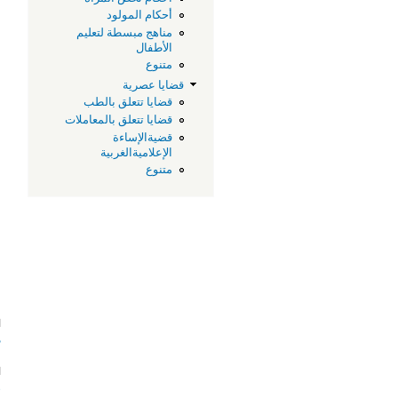
أحكام المولود
مناهج مبسطة لتعليم
الأطفال
متنوع
قضايا عصرية
قضايا تتعلق بالطب
قضايا تتعلق بالمعاملات
قضيةالإساءة
الإعلاميةالغربية
متنوع
ا
م
ا
ر