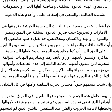
دعم السلفية، فلا يشعر العقلاء النبهاء إلا وقد تحول أولئك المدعومون
إلى معاول تهدم الدعوة السلفية، ومناصبة أهلها العداء والخصومات
الشديدة الظالمة، والسعي في إسقاط علماء وأعلام هذه الدعوة.
كما فعلت وتفعل جمعية إحياء التراث السياسية الكويتية وفروعها في
الإمارات والبحرين؛ حيث ضربوا الدعوة السلفية في اليمن ومصر
والسودان والهند وباكستان وبنجلاديش، فلا يقبل دعمها طامعون إلا
أيت الانشقاقات والصراعات والفتن بين عملائها وبين السلفيين الثابتين
على الحق الذين أدركوا مكايد هذه الجمعيات وخططها السياسية
الماكرة، ولمسوا بأيديهم، ورأوا بأبصارهم وبصائرهم النهايات المؤلمة
المخزية لمن يمدون أيديهم الخائنة الذليلة إلى هذه الجمعيات وأموالها،
التي تجمع باسم الفقراء والمساكين والمنكوبين، ثم تكرس هذه الأموال
لأولئك الخونة الذين باعوا دينهم فأصبحوا لعباً وأبواقاً لهذه الجمعيات،
وإن شئت فسمهم جنوداً مجندين لحرب السلفية وأهلها في كل البلدان .
واليوم تحاول هذه الجمعيات تصيد بعض السلفيين في العراق لتحقق بها
أهدافها الدنيئة في تفريق السلفيين، ثم تجنيد من يطمع فيخنع لأموالها
وخططها لإقامة الحروب والفتن ضد السلفيين الثابتين الذين لم تدنسهم