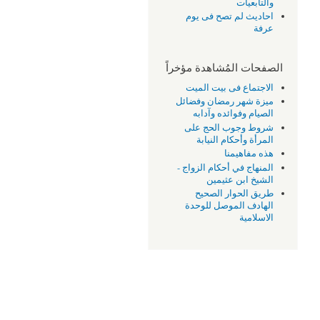
والتابعيات
احاديث لم تصح فى يوم
عرفة
الصفحات المُشاهدة مؤخراً
الاجتماع فى بيت الميت
ميزة شهر رمضان وفضائل
الصيام وفوائده وآدابه
شروط وجوب الحج على
المرأة وأحكام النيابة
هذه مفاهيمنا
المنهاج في أحكام الزواج -
الشيخ ابن عثيمين
طريق الحوار الصحيح
الهادف الموصل للوحدة
الاسلامية