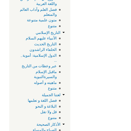
واللغة العربية
فضل العلم وآداب العالم
والمتعلم
متون علمية متنوعة
متنوع
التاريخ الإسلامي
الأنبياء عليهم السلام
التاريخ الحديث
الخلفاء الراشدون
ر
الدول الإسلامية: أموية ,
...
عبر وعظات من التاريخ
ماقبل الإسلام
والسيرةالنبوية
ماهيته و أصوله
متنوع
لغتنا الجميلة
فضل اللغة و تعلمها
البلاغة و النحو
قل ولا تقل
متنوع
الأذكار الصحيحة
الصباح والمساء